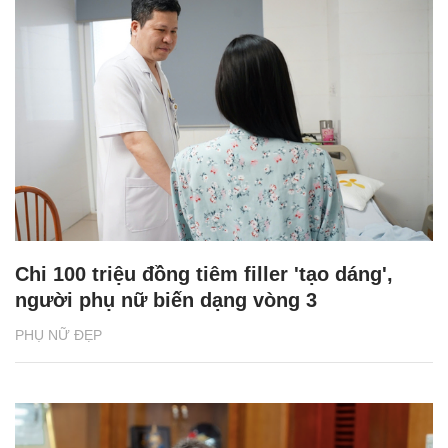
Chi 100 triệu đồng tiêm filler 'tạo dáng',
người phụ nữ biến dạng vòng 3
PHỤ NỮ ĐẸP