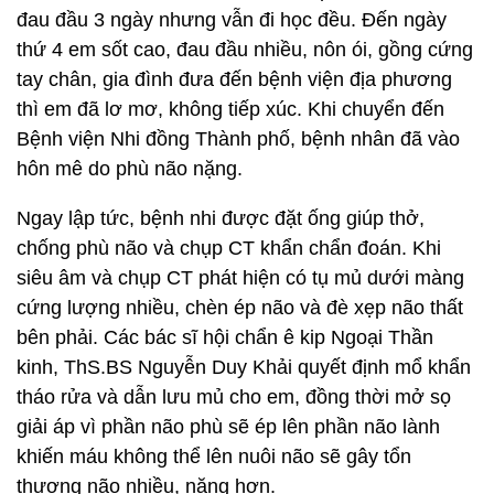
đau đầu 3 ngày nhưng vẫn đi học đều. Đến ngày
thứ 4 em sốt cao, đau đầu nhiều, nôn ói, gồng cứng
tay chân, gia đình đưa đến bệnh viện địa phương
thì em đã lơ mơ, không tiếp xúc. Khi chuyển đến
Bệnh viện Nhi đồng Thành phố, bệnh nhân đã vào
hôn mê do phù não nặng.
Ngay lập tức, bệnh nhi được đặt ống giúp thở,
chống phù não và chụp CT khẩn chẩn đoán. Khi
siêu âm và chụp CT phát hiện có tụ mủ dưới màng
cứng lượng nhiều, chèn ép não và đè xẹp não thất
bên phải. Các bác sĩ hội chẩn ê kip Ngoại Thần
kinh, ThS.BS Nguyễn Duy Khải quyết định mổ khẩn
tháo rửa và dẫn lưu mủ cho em, đồng thời mở sọ
giải áp vì phần não phù sẽ ép lên phần não lành
khiến máu không thể lên nuôi não sẽ gây tổn
thương não nhiều, nặng hơn.