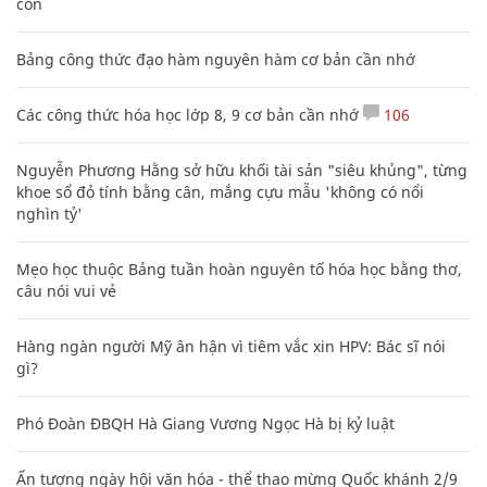
con
Bảng công thức đạo hàm nguyên hàm cơ bản cần nhớ
Các công thức hóa học lớp 8, 9 cơ bản cần nhớ
106
Nguyễn Phương Hằng sở hữu khối tài sản "siêu khủng", từng
khoe sổ đỏ tính bằng cân, mắng cựu mẫu 'không có nổi
nghìn tỷ'
Mẹo học thuộc Bảng tuần hoàn nguyên tố hóa học bằng thơ,
câu nói vui vẻ
Hàng ngàn người Mỹ ân hận vì tiêm vắc xin HPV: Bác sĩ nói
gì?
Phó Đoàn ĐBQH Hà Giang Vương Ngọc Hà bị kỷ luật
Ấn tượng ngày hội văn hóa - thể thao mừng Quốc khánh 2/9