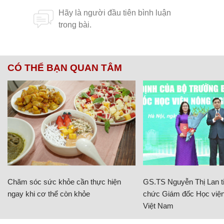
CÓ THỂ BẠN QUAN TÂM
Chăm sóc sức khỏe cần thực hiện
GS.TS Nguyễn Thị Lan ti
ngay khi cơ thể còn khỏe
chức Giám đốc Học viện
Việt Nam