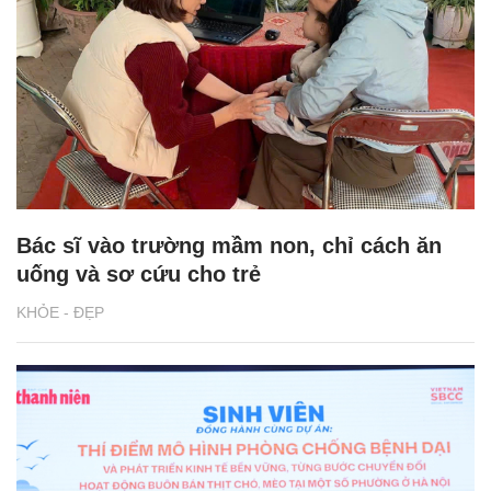
Bác sĩ vào trường mầm non, chỉ cách ăn
uống và sơ cứu cho trẻ
KHỎE - ĐẸP