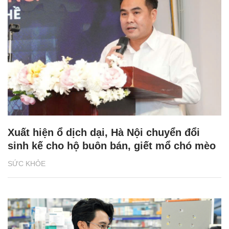
Xuất hiện ổ dịch dại, Hà Nội chuyển đổi
sinh kế cho hộ buôn bán, giết mổ chó mèo
SỨC KHỎE