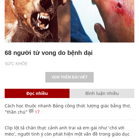
68 người tử vong do bệnh dại
SỨC KHỎE
XEM THÊM BÀI VIẾT
Đọc nhiều
Bình luận nhiều
Cách học thuộc nhanh Bảng công thức lượng giác bằng thơ,
"thần chú"
17
Clip lột tả chân thực cảnh anh trai và em gái như 'chó với
mèo', người tinh ý còn phát hiện một vấn đề trong giáo dục