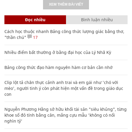
XEM THÊM BÀI VIẾT
Đọc nhiều
Bình luận nhiều
Cách học thuộc nhanh Bảng công thức lượng giác bằng thơ,
"thần chú"
17
Nhiều điểm bất thường ở bằng đại học của Lý Nhã Kỳ
Bảng công thức đạo hàm nguyên hàm cơ bản cần nhớ
Clip lột tả chân thực cảnh anh trai và em gái như 'chó với
mèo', người tinh ý còn phát hiện một vấn đề trong giáo dục
con
Nguyễn Phương Hằng sở hữu khối tài sản "siêu khủng", từng
khoe sổ đỏ tính bằng cân, mắng cựu mẫu 'không có nổi
nghìn tỷ'