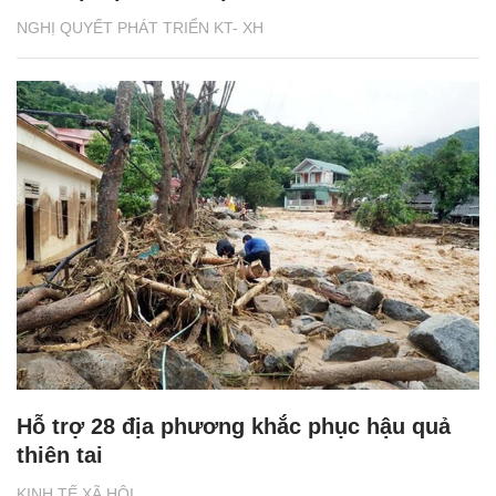
NGHỊ QUYẾT PHÁT TRIỂN KT- XH
Hỗ trợ 28 địa phương khắc phục hậu quả
thiên tai
KINH TẾ XÃ HỘI