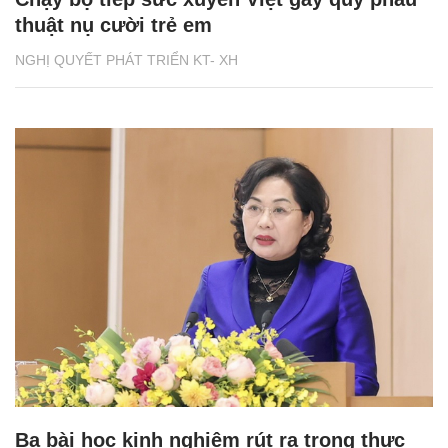
thuật nụ cười trẻ em
NGHỊ QUYẾT PHÁT TRIỂN KT- XH
Ba bài học kinh nghiệm rút ra trong thực