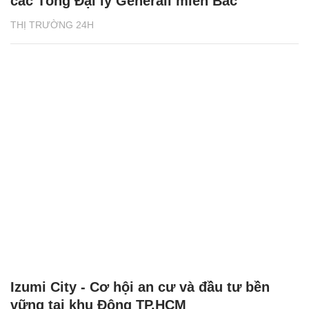
các Tổng Đại lý Generali miền Bắc
THỊ TRƯỜNG 24H
Izumi City - Cơ hội an cư và đầu tư bền
vững tại khu Đông TP.HCM