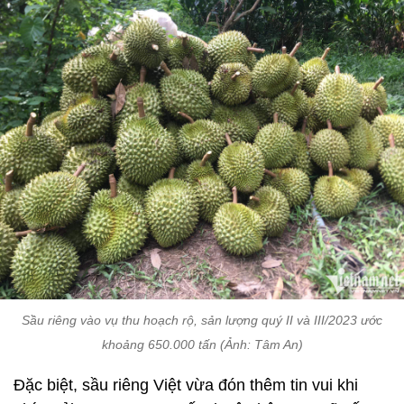
Sầu riêng vào vụ thu hoạch rộ, sản lượng quý II và III/2023 ước
khoảng 650.000 tấn (Ảnh: Tâm An)
Đặc biệt, sầu riêng Việt vừa đón thêm tin vui khi