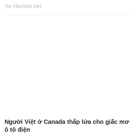
THỊ TRƯỜNG 24H
Người Việt ở Canada thắp lửa cho giấc mơ
ô tô điện