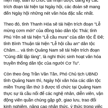
hiện nay, Ban tổ chức đã nhận được đăng ký các
trích đoạn tái hiện tại Ngày hội, các đoàn sẽ mang
đến Ngày hội những nét văn hóa đặc sắc nhất.
Theo đó, tỉnh Thanh Hóa sẽ tái hiện trích đoạn "Lễ
mừng cơm mới" của đồng bào dân tộc Thái; tỉnh
Phú Yên sẽ tái hiện "Lễ cầu mưa" của dân tộc Ê Đê;
tỉnh Bình Thuận tái hiện "Lễ hội cầu an" dân tộc
Chăm… và tỉnh Quảng Nam sẽ tái hiện trích đoạn
“Cúng đất lập làng”, là nghi thức sinh hoạt văn hóa
truyền thống dân tộc của người Cơ Tu".
Còn theo ông Trần Văn Tân, Phó Chủ tịch UBND
tỉnh Quảng Nam thì, Ngày hội văn hóa các dân tộc
miền Trung lần thứ 3 được tổ chức tại Quảng Nam
thực sự là cầu nối để các nghệ nhân, diễn viên, vận
động viên quần chúng gặp gỡ, giao lưu, trao đổi
kinh nghiệm, nâng cao nhận thức, ý thức trong việc