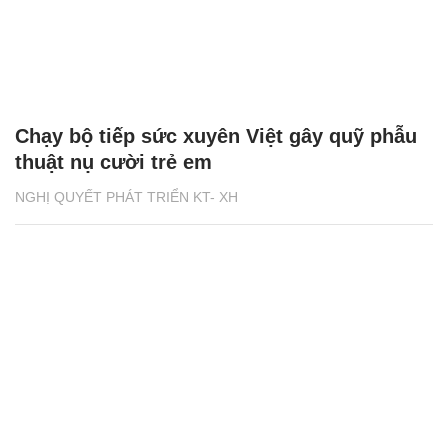
Chạy bộ tiếp sức xuyên Việt gây quỹ phẫu
thuật nụ cười trẻ em
NGHỊ QUYẾT PHÁT TRIỂN KT- XH