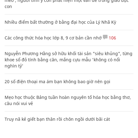
mèo', người tinh ý còn phát hiện một vấn đề trong giáo dục
con
Nhiều điểm bất thường ở bằng đại học của Lý Nhã Kỳ
Các công thức hóa học lớp 8, 9 cơ bản cần nhớ
106
Nguyễn Phương Hằng sở hữu khối tài sản "siêu khủng", từng
khoe sổ đỏ tính bằng cân, mắng cựu mẫu 'không có nổi
nghìn tỷ'
20 số điện thoại ma ám bạn không bao giờ nên gọi
Mẹo học thuộc Bảng tuần hoàn nguyên tố hóa học bằng thơ,
câu nói vui vẻ
Truy nã kẻ giết bạn thân rồi chôn ngồi dưới bãi cát