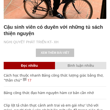
Cậu sinh viên có duyên với những tủ sách
thiện nguyện
NGHỊ QUYẾT PHÁT TRIỂN KT- XH
XEM THÊM BÀI VIẾT
Đọc nhiều
Bình luận nhiều
Cách học thuộc nhanh Bảng công thức lượng giác bằng thơ,
"thần chú"
17
Bảng công thức đạo hàm nguyên hàm cơ bản cần nhớ
Clip lột tả chân thực cảnh anh trai và em gái như 'chó với