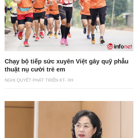
Chạy bộ tiếp sức xuyên Việt gây quỹ phẫu
thuật nụ cười trẻ em
NGHỊ QUYẾT PHÁT TRIỂN KT- XH