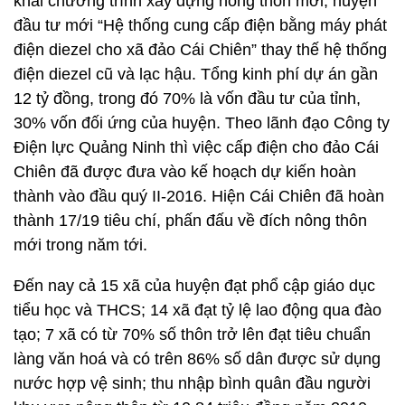
khai chương trình xây dựng nông thôn mới, huyện
đầu tư mới “Hệ thống cung cấp điện bằng máy phát
điện diezel cho xã đảo Cái Chiên” thay thế hệ thống
điện diezel cũ và lạc hậu. Tổng kinh phí dự án gần
12 tỷ đồng, trong đó 70% là vốn đầu tư của tỉnh,
30% vốn đối ứng của huyện. Theo lãnh đạo Công ty
Điện lực Quảng Ninh thì việc cấp điện cho đảo Cái
Chiên đã được đưa vào kế hoạch dự kiến hoàn
thành vào đầu quý II-2016. Hiện Cái Chiên đã hoàn
thành 17/19 tiêu chí, phấn đấu về đích nông thôn
mới trong năm tới.
Đến nay cả 15 xã của huyện đạt phổ cập giáo dục
tiểu học và THCS; 14 xã đạt tỷ lệ lao động qua đào
tạo; 7 xã có từ 70% số thôn trở lên đạt tiêu chuẩn
làng văn hoá và có trên 86% số dân được sử dụng
nước hợp vệ sinh; thu nhập bình quân đầu người