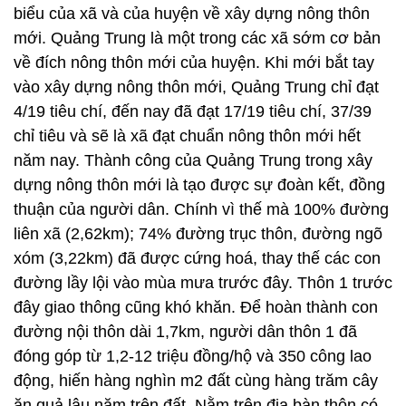
biểu của xã và của huyện về xây dựng nông thôn
mới. Quảng Trung là một trong các xã sớm cơ bản
về đích nông thôn mới của huyện. Khi mới bắt tay
vào xây dựng nông thôn mới, Quảng Trung chỉ đạt
4/19 tiêu chí, đến nay đã đạt 17/19 tiêu chí, 37/39
chỉ tiêu và sẽ là xã đạt chuẩn nông thôn mới hết
năm nay. Thành công của Quảng Trung trong xây
dựng nông thôn mới là tạo được sự đoàn kết, đồng
thuận của người dân. Chính vì thế mà 100% đường
liên xã (2,62km); 74% đường trục thôn, đường ngõ
xóm (3,22km) đã được cứng hoá, thay thế các con
đường lầy lội vào mùa mưa trước đây. Thôn 1 trước
đây giao thông cũng khó khăn. Để hoàn thành con
đường nội thôn dài 1,7km, người dân thôn 1 đã
đóng góp từ 1,2-12 triệu đồng/hộ và 350 công lao
động, hiến hàng nghìn m2 đất cùng hàng trăm cây
ăn quả lâu năm trên đất. Nằm trên địa bàn thôn có