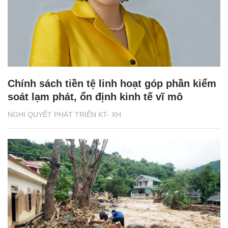
Chính sách tiền tệ linh hoạt góp phần kiểm
soát lạm phát, ổn định kinh tế vĩ mô
NGHỊ QUYẾT PHÁT TRIỂN KT- XH