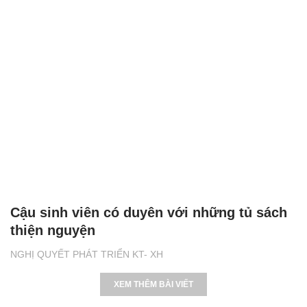
Cậu sinh viên có duyên với những tủ sách
thiện nguyện
NGHỊ QUYẾT PHÁT TRIỂN KT- XH
XEM THÊM BÀI VIẾT