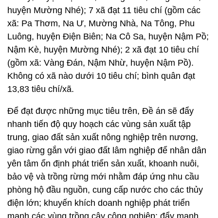
huyện Mường Nhé); 7 xã đạt 11 tiêu chí (gồm các
xã: Pa Thơm, Na Ư, Mường Nhà, Na Tông, Phu
Luông, huyện Điện Biên; Na Cô Sa, huyện Nậm Pồ;
Nậm Kè, huyện Mường Nhé); 2 xã đạt 10 tiêu chí
(gồm xã: Vàng Đán, Nậm Nhừ, huyện Nậm Pồ).
Không có xã nào dưới 10 tiêu chí; bình quân đạt
13,83 tiêu chí/xã.
Để đạt được những mục tiêu trên, Đề án sẽ đẩy
nhanh tiến độ quy hoạch các vùng sản xuất tập
trung, giao đất sản xuất nông nghiệp trên nương,
giao rừng gắn với giao đất lâm nghiệp để nhân dân
yên tâm ổn định phát triển sản xuất, khoanh nuôi,
bảo vệ và trồng rừng mới nhằm đáp ứng nhu cầu
phòng hộ đầu nguồn, cung cấp nước cho các thủy
điện lớn; khuyến khích doanh nghiệp phát triển
mạnh các vùng trồng cây công nghiệp; đẩy mạnh