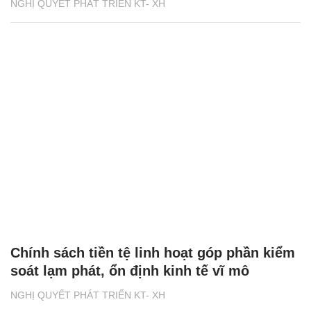
NGHỊ QUYẾT PHÁT TRIỂN KT- XH
Chính sách tiền tệ linh hoạt góp phần kiểm
soát lạm phát, ổn định kinh tế vĩ mô
NGHỊ QUYẾT PHÁT TRIỂN KT- XH