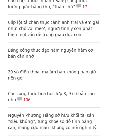
Cách học thuộc nhanh Bảng công thức
lượng giác bằng thơ, "thần chú"
17
Clip lột tả chân thực cảnh anh trai và em gái
như 'chó với mèo', người tinh ý còn phát
hiện một vấn đề trong giáo dục con
Bảng công thức đạo hàm nguyên hàm cơ
bản cần nhớ
20 số điện thoại ma ám bạn không bao giờ
nên gọi
Các công thức hóa học lớp 8, 9 cơ bản cần
nhớ
106
Nguyễn Phương Hằng sở hữu khối tài sản
"siêu khủng", từng khoe sổ đỏ tính bằng
cân, mắng cựu mẫu 'không có nổi nghìn tỷ'