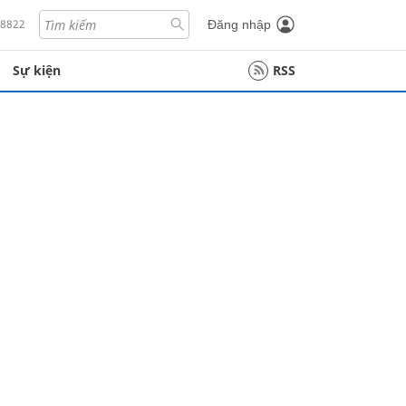
18822
Đăng nhập
Sự kiện
RSS