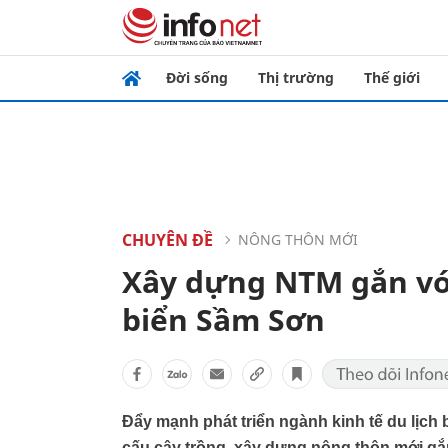
Đời sống
Thị trường
Thế giới
CHUYÊN ĐỀ
NÔNG THÔN MỚI
Xây dựng NTM gắn với
biển Sầm Sơn
Đẩy mạnh phát triển ngành kinh tế du lịch 
cấu cây trồng, xây dựng nông thôn mới gắ