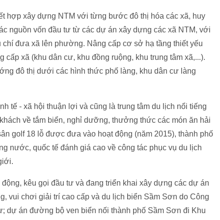
ết hợp xây dựng NTM với từng bước đô thị hóa các xã, huy
ác nguồn vốn đầu tư từ các dự án xây dựng các xã NTM, với
êu chí đưa xã lên phường. Nâng cấp cơ sở hạ tầng thiết yếu
 cấp xã (khu dân cư, khu đồng ruộng, khu trung tâm xã,...).
ng đô thị dưới các hình thức phố làng, khu dân cư làng
 tế - xã hội thuận lợi và cũng là trung tâm du lịch nổi tiếng
 khách về tắm biển, nghỉ dưỡng, thưởng thức các món ăn hải
 sân golf 18 lỗ được đưa vào hoạt động (năm 2015), thành phố
g nước, quốc tế đánh giá cao về công tác phục vụ du lịch
giới.
động, kêu gọi đầu tư và đang triển khai xây dựng các dự án
g, vui chơi giải trí cao cấp và du lịch biển Sầm Sơn do Công
tư; dự án đường bộ ven biển nối thành phố Sầm Sơn đi Khu