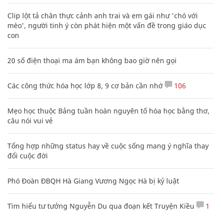
Clip lột tả chân thực cảnh anh trai và em gái như 'chó với
mèo', người tinh ý còn phát hiện một vấn đề trong giáo dục
con
20 số điện thoại ma ám bạn không bao giờ nên gọi
Các công thức hóa học lớp 8, 9 cơ bản cần nhớ
106
Mẹo học thuộc Bảng tuần hoàn nguyên tố hóa học bằng thơ,
câu nói vui vẻ
Tổng hợp những status hay về cuộc sống mang ý nghĩa thay
đổi cuộc đời
Phó Đoàn ĐBQH Hà Giang Vương Ngọc Hà bị kỷ luật
Tìm hiểu tư tưởng Nguyễn Du qua đoạn kết Truyện Kiều
1