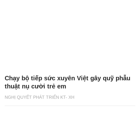
Chạy bộ tiếp sức xuyên Việt gây quỹ phẫu
thuật nụ cười trẻ em
NGHỊ QUYẾT PHÁT TRIỂN KT- XH