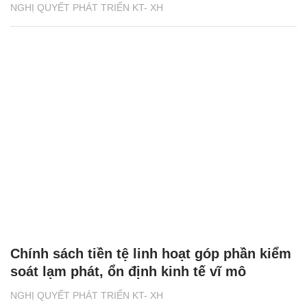
NGHỊ QUYẾT PHÁT TRIỂN KT- XH
Chính sách tiền tệ linh hoạt góp phần kiểm
soát lạm phát, ổn định kinh tế vĩ mô
NGHỊ QUYẾT PHÁT TRIỂN KT- XH