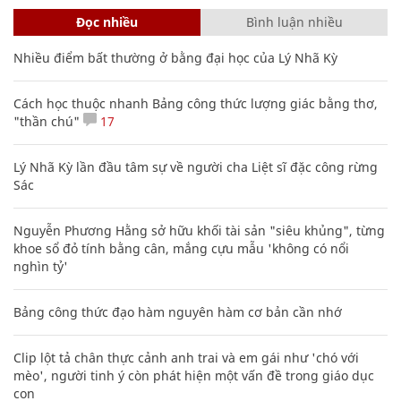
Đọc nhiều
Bình luận nhiều
Nhiều điểm bất thường ở bằng đại học của Lý Nhã Kỳ
Cách học thuộc nhanh Bảng công thức lượng giác bằng thơ,
"thần chú"
17
Lý Nhã Kỳ lần đầu tâm sự về người cha Liệt sĩ đặc công rừng
Sác
Nguyễn Phương Hằng sở hữu khối tài sản "siêu khủng", từng
khoe sổ đỏ tính bằng cân, mắng cựu mẫu 'không có nổi
nghìn tỷ'
Bảng công thức đạo hàm nguyên hàm cơ bản cần nhớ
Clip lột tả chân thực cảnh anh trai và em gái như 'chó với
mèo', người tinh ý còn phát hiện một vấn đề trong giáo dục
con