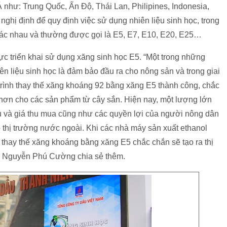
hư: Trung Quốc, Ấn Độ, Thái Lan, Philipines, Indonesia,
nghị định để quy định việc sử dụng nhiên liệu sinh học, trong
khác nhau và thường được gọi là E5, E7, E10, E20, E25…
ực triển khai sử dụng xăng sinh học E5. “Một trong những
iên liệu sinh học là đảm bảo đầu ra cho nông sản và trong giai
 trình thay thế xăng khoáng 92 bằng xăng E5 thành công, chắc
t hơn cho các sản phẩm từ cây sắn. Hiện nay, một lượng lớn
 và giá thu mua cũng như các quyền lợi của người nông dân
thị trường nước ngoài. Khi các nhà máy sản xuất ethanol
c thay thế xăng khoáng bằng xăng E5 chắc chắn sẽ tạo ra thị
TS. Nguyễn Phú Cường chia sẻ thêm.