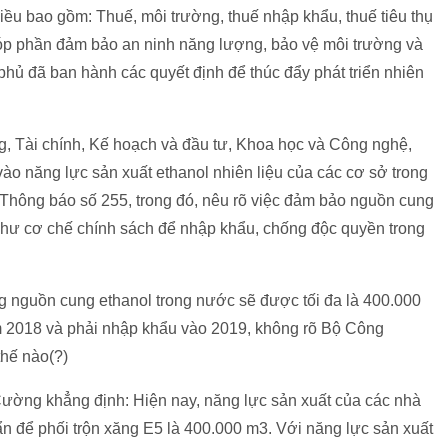
ều bao gồm: Thuế, môi trường, thuế nhập khẩu, thuế tiêu thụ
 góp phần đảm bảo an ninh năng lượng, bảo vệ môi trường và
phủ đã ban hành các quyết định để thúc đẩy phát triển nhiên
 Tài chính, Kế hoạch và đầu tư, Khoa học và Công nghệ,
vào năng lực sản xuất ethanol nhiên liệu của các cơ sở trong
 Thông báo số 255, trong đó, nêu rõ việc đảm bảo nguồn cung
 như cơ chế chính sách để nhập khẩu, chống độc quyền trong
ng nguồn cung ethanol trong nước sẽ được tối đa là 400.000
m 2018 và phải nhập khẩu vào 2019, không rõ Bộ Công
hế nào(?)
ường khẳng định: Hiện nay, năng lực sản xuất của các nhà
ẩn để phối trộn xăng E5 là 400.000 m3. Với năng lực sản xuất