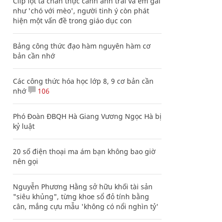
Clip lột tả chân thực cảnh anh trai và em gái
như 'chó với mèo', người tinh ý còn phát
hiện một vấn đề trong giáo dục con
Bảng công thức đạo hàm nguyên hàm cơ
bản cần nhớ
Các công thức hóa học lớp 8, 9 cơ bản cần
nhớ
106
Phó Đoàn ĐBQH Hà Giang Vương Ngọc Hà bị
kỷ luật
20 số điện thoại ma ám bạn không bao giờ
nên gọi
Nguyễn Phương Hằng sở hữu khối tài sản
"siêu khủng", từng khoe sổ đỏ tính bằng
cân, mắng cựu mẫu 'không có nổi nghìn tỷ'