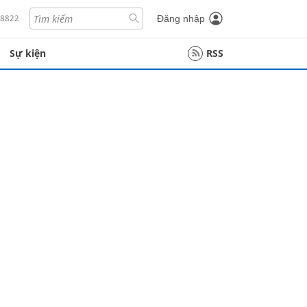
18822
Đăng nhập
Sự kiện
RSS