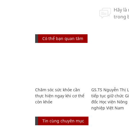
Có thể bạn quan tâm
Chăm sóc sức khỏe cần
GS.TS Nguyễn Thị 
thực hiện ngay khi cơ thể
tiếp tục giữ chức 
còn khỏe
đốc Học viện Nông
nghiệp Việt Nam
Tin cùng chuyên mục