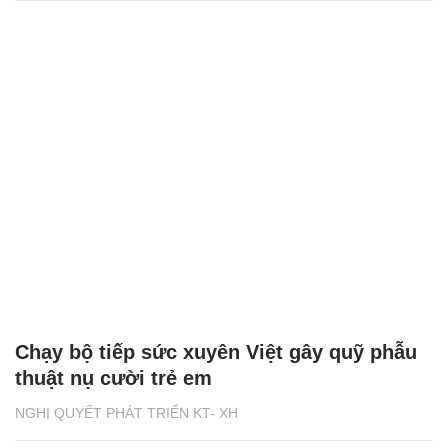
Chạy bộ tiếp sức xuyên Việt gây quỹ phẫu
thuật nụ cười trẻ em
NGHỊ QUYẾT PHÁT TRIỂN KT- XH