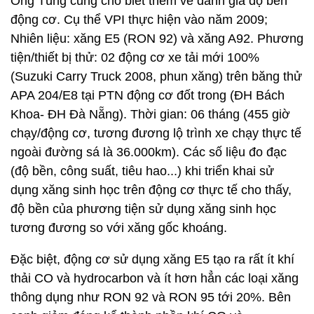
Ông Tùng cũng cho biết thêm về đánh giá độ bền
động cơ. Cụ thể VPI thực hiện vào năm 2009;
Nhiên liệu: xăng E5 (RON 92) và xăng A92. Phương
tiện/thiết bị thử: 02 động cơ xe tải mới 100%
(Suzuki Carry Truck 2008, phun xăng) trên băng thử
APA 204/E8 tại PTN động cơ đốt trong (ĐH Bách
Khoa- ĐH Đà Nẵng). Thời gian: 06 tháng (455 giờ
chạy/động cơ, tương đương lộ trình xe chạy thực tế
ngoài đường sá là 36.000km). Các số liệu đo đạc
(độ bền, công suất, tiêu hao...) khi triển khai sử
dụng xăng sinh học trên động cơ thực tế cho thấy,
độ bền của phương tiện sử dụng xăng sinh học
tương đương so với xăng gốc khoáng.
Đặc biệt, động cơ sử dụng xăng E5 tạo ra rất ít khí
thải CO và hydrocarbon và ít hơn hẳn các loại xăng
thông dụng như RON 92 và RON 95 tới 20%. Bên