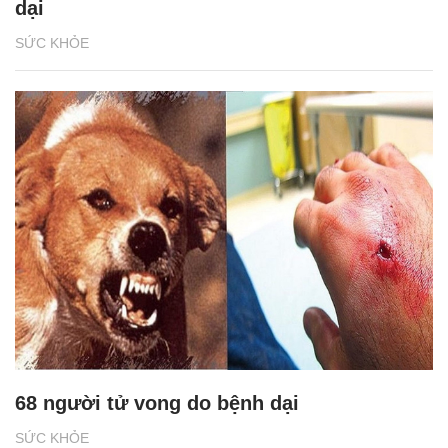
dại
SỨC KHỎE
68 người tử vong do bệnh dại
SỨC KHỎE