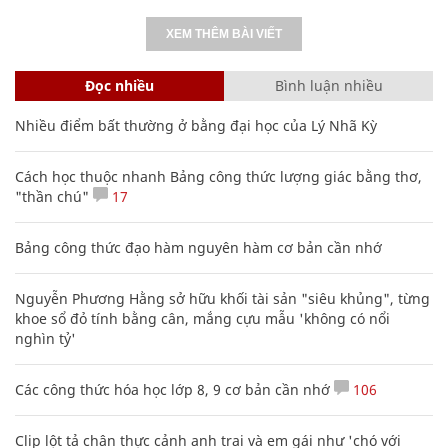
XEM THÊM BÀI VIẾT
Đọc nhiều
Bình luận nhiều
Nhiều điểm bất thường ở bằng đại học của Lý Nhã Kỳ
Cách học thuộc nhanh Bảng công thức lượng giác bằng thơ,
"thần chú"
17
Bảng công thức đạo hàm nguyên hàm cơ bản cần nhớ
Nguyễn Phương Hằng sở hữu khối tài sản "siêu khủng", từng
khoe sổ đỏ tính bằng cân, mắng cựu mẫu 'không có nổi
nghìn tỷ'
Các công thức hóa học lớp 8, 9 cơ bản cần nhớ
106
Clip lột tả chân thực cảnh anh trai và em gái như 'chó với