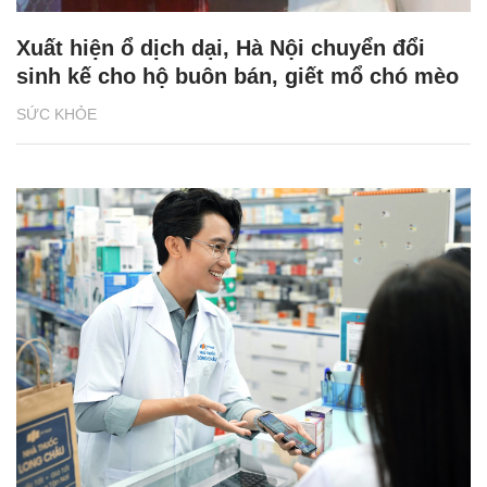
Xuất hiện ổ dịch dại, Hà Nội chuyển đổi
sinh kế cho hộ buôn bán, giết mổ chó mèo
SỨC KHỎE