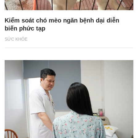
Kiểm soát chó mèo ngăn bệnh dại diễn
biến phức tạp
SỨC KHỎE