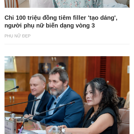
Chi 100 triệu đồng tiêm filler 'tạo dáng',
người phụ nữ biến dạng vòng 3
PHỤ NỮ ĐẸP