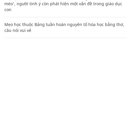
mèo', người tinh ý còn phát hiện một vấn đề trong giáo dục
con
Mẹo học thuộc Bảng tuần hoàn nguyên tố hóa học bằng thơ,
câu nói vui vẻ
20 số điện thoại ma ám bạn không bao giờ nên gọi
Mai Phương Thúy "phím hàng" quá chuẩn, vợ tỷ phú Phạm
Nhật Vượng giành lại vị trí top 5 người giàu nhất
CHUYÊN TRANG CỦA BÁO
Tòa soạn: Tòa nhà Cục Tần Số, 115 Trần Duy Hưng Hà Nội