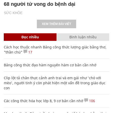
68 người tử vong do bệnh dại
SỨC KHỎE
XEM THÊM BÀI VIẾT
Đọc nhiều
Bình luận nhiều
Cách học thuộc nhanh Bảng công thức lượng giác bằng thơ,
"thần chú"
17
Bảng công thức đạo hàm nguyên hàm cơ bản cần nhớ
Clip lột tả chân thực cảnh anh trai và em gái như 'chó với
mèo', người tinh ý còn phát hiện một vấn đề trong giáo dục
con
Các công thức hóa học lớp 8, 9 cơ bản cần nhớ
106