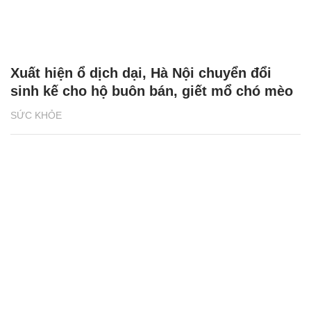
Xuất hiện ổ dịch dại, Hà Nội chuyển đổi
sinh kế cho hộ buôn bán, giết mổ chó mèo
SỨC KHỎE