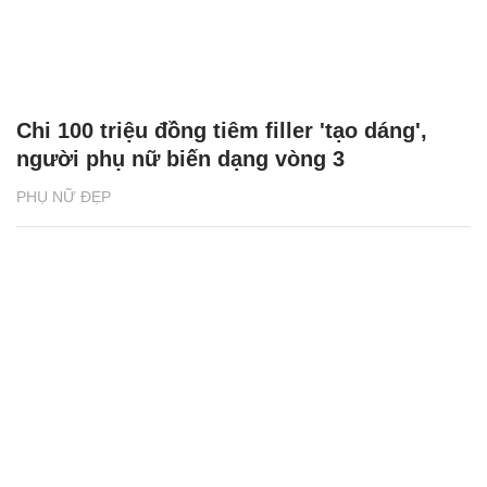
Chi 100 triệu đồng tiêm filler 'tạo dáng',
người phụ nữ biến dạng vòng 3
PHỤ NỮ ĐẸP