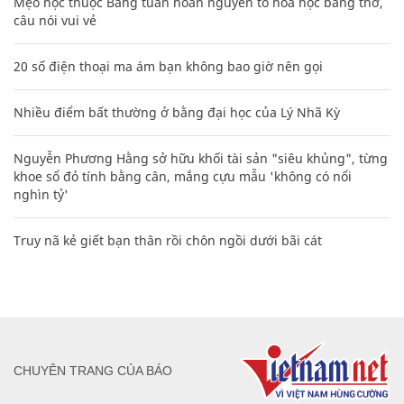
Mẹo học thuộc Bảng tuần hoàn nguyên tố hóa học bằng thơ,
câu nói vui vẻ
20 số điện thoại ma ám bạn không bao giờ nên gọi
Nhiều điểm bất thường ở bằng đại học của Lý Nhã Kỳ
Nguyễn Phương Hằng sở hữu khối tài sản "siêu khủng", từng
khoe sổ đỏ tính bằng cân, mắng cựu mẫu 'không có nổi
nghìn tỷ'
Truy nã kẻ giết bạn thân rồi chôn ngồi dưới bãi cát
CHUYÊN TRANG CỦA BÁO