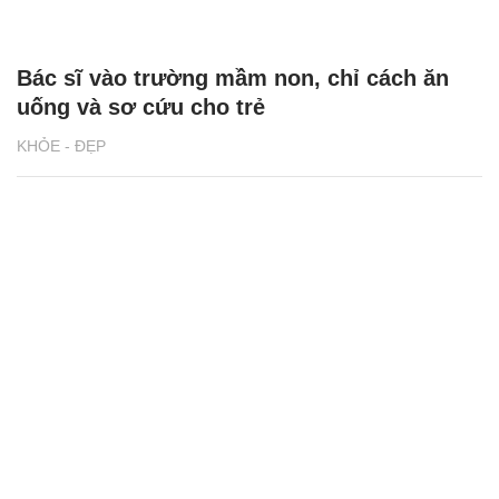
Bác sĩ vào trường mầm non, chỉ cách ăn
uống và sơ cứu cho trẻ
KHỎE - ĐẸP