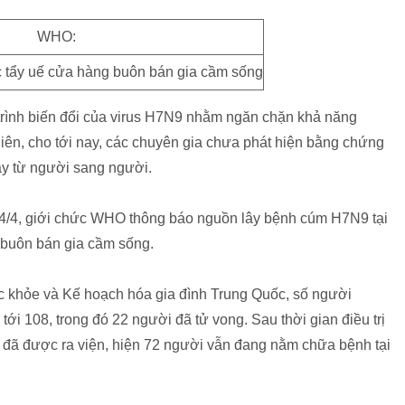
c tẩy uế cửa hàng buôn bán gia cầm sống
n trình biến đổi của virus H7N9 nhằm ngăn chặn khả năng
hiên, cho tới nay, các chuyên gia chưa phát hiện bằng chứng
ây từ người sang người.
24/4, giới chức WHO thông báo nguồn lây bệnh cúm H7N9 tại
 buôn bán gia cầm sống.
c khỏe và Kế hoạch hóa gia đình Trung Quốc, số người
i 108, trong đó 22 người đã tử vong. Sau thời gian điều trị
đã được ra viện, hiện 72 người vẫn đang nằm chữa bệnh tại