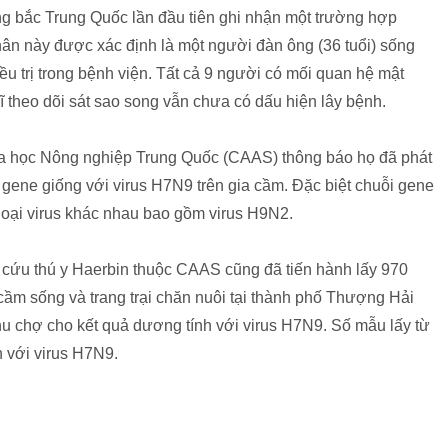
g bắc Trung Quốc lần đầu tiên ghi nhận một trường hợp
ân này được xác định là một người đàn ông (36 tuổi) sống
u trị trong bệnh viện. Tất cả 9 người có mối quan hệ mật
 theo dõi sát sao song vẫn chưa có dấu hiện lây bệnh.
oa học Nông nghiệp Trung Quốc (CAAS) thông báo họ đã phát
 gene giống với virus H7N9 trên gia cầm. Đặc biệt chuỗi gene
loại virus khác nhau bao gồm virus H9N2.
n cứu thú y Haerbin thuộc CAAS cũng đã tiến hành lấy 970
cầm sống và trang trại chăn nuôi tại thành phố Thượng Hải
khu chợ cho kết quả dương tính với virus H7N9. Số mẫu lấy từ
h với virus H7N9.