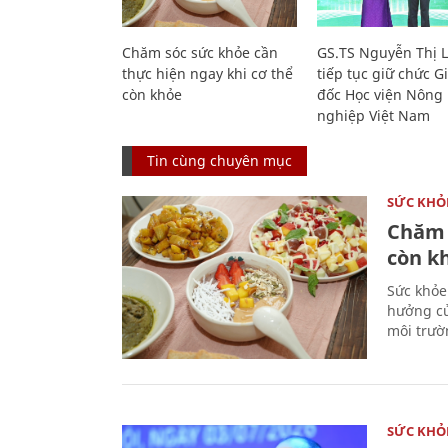
Chăm sóc sức khỏe cần
GS.TS Nguyễn Thị 
thực hiện ngay khi cơ thể
tiếp tục giữ chức 
còn khỏe
đốc Học viện Nông
nghiệp Việt Nam
Tin cùng chuyên mục
SỨC KHỎ
Chăm 
còn k
Sức khỏe
hưởng củ
môi trườ
SỨC KHỎ