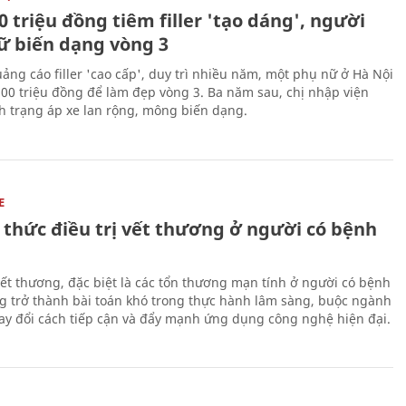
0 triệu đồng tiêm filler 'tạo dáng', người
ữ biến dạng vòng 3
uảng cáo filler 'cao cấp', duy trì nhiều năm, một phụ nữ ở Hà Nội
100 triệu đồng để làm đẹp vòng 3. Ba năm sau, chị nhập viện
nh trạng áp xe lan rộng, mông biến dạng.
E
 thức điều trị vết thương ở người có bệnh
 vết thương, đặc biệt là các tổn thương mạn tính ở người có bệnh
g trở thành bài toán khó trong thực hành lâm sàng, buộc ngành
hay đổi cách tiếp cận và đẩy mạnh ứng dụng công nghệ hiện đại.