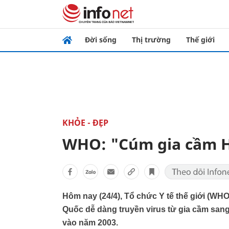
Đời sống
Thị trường
Thế giới
KHỎE - ĐẸP
WHO: "Cúm gia cầm H
Hôm nay (24/4), Tổ chức Y tế thế giới (WH
Quốc dễ dàng truyền virus từ gia cầm san
vào năm 2003.