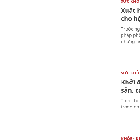
SỨC KHỎ
Xuất h
cho h
Trước ng
pháp phò
những hộ
SỨC KHỎ
Khởi 
sản, 
Theo thố
trong nhữ
KHỎE - Đ