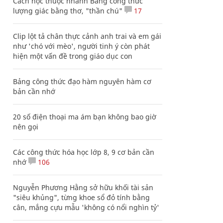
Cách học thuộc nhanh Bảng công thức
lượng giác bằng thơ, "thần chú"
17
Clip lột tả chân thực cảnh anh trai và em gái
như 'chó với mèo', người tinh ý còn phát
hiện một vấn đề trong giáo dục con
Bảng công thức đạo hàm nguyên hàm cơ
bản cần nhớ
20 số điện thoại ma ám bạn không bao giờ
nên gọi
Các công thức hóa học lớp 8, 9 cơ bản cần
nhớ
106
Nguyễn Phương Hằng sở hữu khối tài sản
"siêu khủng", từng khoe sổ đỏ tính bằng
cân, mắng cựu mẫu 'không có nổi nghìn tỷ'