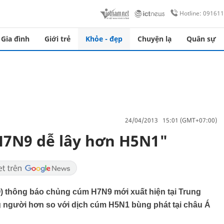
Hotline: 09161
Gia đình
Giới trẻ
Khỏe - đẹp
Chuyện lạ
Quân sự
24/04/2013 15:01 (GMT+07:00)
7N9 dễ lây hơn H5N1"
O) thông báo chủng cúm H7N9 mới xuất hiện tại Trung
g người hơn so với dịch cúm H5N1 bùng phát tại châu Á