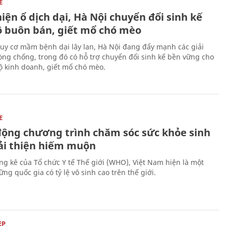
E
iện ổ dịch dại, Hà Nội chuyển đổi sinh kế
ộ buôn bán, giết mổ chó mèo
uy cơ mầm bệnh dại lây lan, Hà Nội đang đẩy mạnh các giải
ng chống, trong đó có hỗ trợ chuyển đổi sinh kế bền vững cho
 kinh doanh, giết mổ chó mèo.
E
động chương trình chăm sóc sức khỏe sinh
cải thiện hiếm muộn
ng kê của Tổ chức Y tế Thế giới (WHO), Việt Nam hiện là một
ng quốc gia có tỷ lệ vô sinh cao trên thế giới.
ẸP