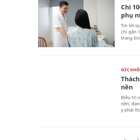
Chi 10
phụ n
Tin lời q
chi gần 
trong tì
SỨC KHỎ
Thách
nền
Điều trị
nền, đan
y phải t