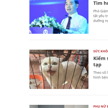
Tìm hư
Phó Giám
tất yếu 
dưỡng ng
SỨC KHỎ
Kiểm 
tạp
Theo số l
hình bện
PHỤ NỮ 