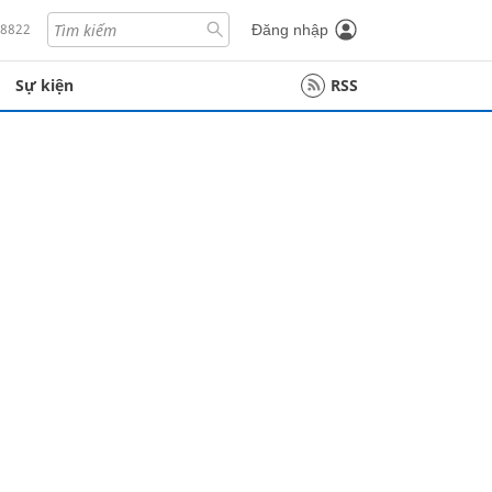
18822
Đăng nhập
Sự kiện
RSS