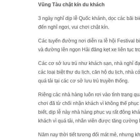
Vũng Tàu chật kín du khách
3 ngày nghỉ dịp lễ Quốc khánh, dọc các bãi 
đến nghỉ ngơi, vui chơi chật kín.
Các tuyến đường nơi diễn ra lễ hội Festiva
và đường lên ngọn Hải đăng kẹt xe liên tục tr
Các cơ sở lưu trú như khách sạn, nhà nghỉ đ
các loại biệt thự du lịch, căn hộ du lịch, nhà 
quá tải tại các cơ sở lưu trú truyền thống.
Riêng các nhà hàng luôn rơi vào tình trạng qu
chơi đã từ chối nhận khách vì không thể phụ
biết, dịp lễ này nhà hàng phục vụ rất đông k
khách vì quá tải, nhân viên được tăng cường 
Năm nay thời tiết tương đối mát mẻ, nhưng k