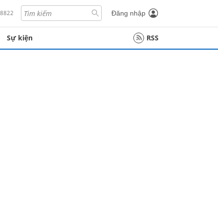
18822
Đăng nhập
Sự kiện
RSS