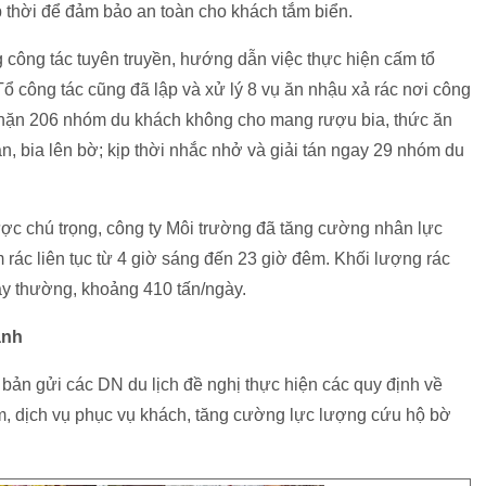
kịp thời để đảm bảo an toàn cho khách tắm biển.
công tác tuyên truyền, hướng dẫn việc thực hiện cấm tổ
Tổ công tác cũng đã lập và xử lý 8 vụ ăn nhậu xả rác nơi công
n chặn 206 nhóm du khách không cho mang rượu bia, thức ăn
, bia lên bờ; kịp thời nhắc nhở và giải tán ngay 29 nhóm du
ợc chú trọng, công ty Môi trường đã tăng cường nhân lực
m rác liên tục từ 4 giờ sáng đến 23 giờ đêm. Khối lượng rác
ày thường, khoảng 410 tấn/ngày.
anh
 bản gửi các DN du lịch đề nghị thực hiện các quy định về
m, dịch vụ phục vụ khách, tăng cường lực lượng cứu hộ bờ