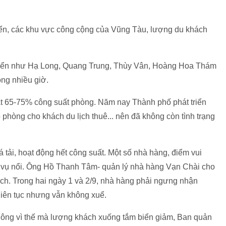
biển, các khu vực công cộng của Vũng Tàu, lượng du khách
l biển như Hạ Long, Quang Trung, Thùy Vân, Hoàng Hoa Thám
ong nhiều giờ.
ạt 65-75% công suất phòng. Năm nay Thành phố phát triển
có phòng cho khách du lịch thuê... nên đã không còn tình trạng
á tải, hoạt động hết công suất. Một số nhà hàng, điểm vui
c vụ nổi. Ông Hồ Thanh Tâm- quản lý nhà hàng Vạn Chài cho
hách. Trong hai ngày 1 và 2/9, nhà hàng phải ngưng nhận
liên tục nhưng vẫn không xuể.
hông vì thế mà lượng khách xuống tắm biển giảm, Ban quản