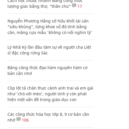
Cách học thuộc nhanh Bảng công thức
lượng giác bằng thơ, "thần chú"
17
Nguyễn Phương Hằng sở hữu khối tài sản
"siêu khủng", từng khoe sổ đỏ tính bằng
cân, mắng cựu mẫu 'không có nổi nghìn tỷ'
Lý Nhã Kỳ lần đầu tâm sự về người cha Liệt
sĩ đặc công rừng Sác
Bảng công thức đạo hàm nguyên hàm cơ
bản cần nhớ
Clip lột tả chân thực cảnh anh trai và em gái
như 'chó với mèo', người tinh ý còn phát
hiện một vấn đề trong giáo dục con
Các công thức hóa học lớp 8, 9 cơ bản cần
nhớ
106