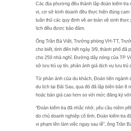
Các địa phương đều thành lập đoàn kiểm tra v
vị, cơ sở kinh doanh đều thực hiện đúng cam 
tuân thủ các quy định về an toàn vệ sinh thực 
lịch đều được bảo đảm.
Ông Trần Bá Việt, Trưởng phòng VH-TT, Trưởn
cho biết, tính đến hết ngày 3/9, thành phố đã 
cho 250 nhà nghỉ. Đường dây nóng của TP Vũn
sở lưu trú uy tín, phản ánh giá dịch vụ lưu tr
Từ phản ánh của du khách, Đoàn liên ngành đ
du lịch tại Bãi Sau, qua đó đã lập biên bản 8
hoặc bán giá cao hơn so với mức đăng ký vớ
“Đoàn kiểm tra đã nhắc nhở, yêu cầu niêm yết
do chủ doanh nghiệp cố tình, Đoàn kiểm tra đ
vi phạm lên làm việc ngay sau lễ”, ông Trần Bá