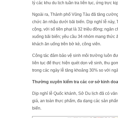
lý các khu du lịch tuần tra liên tục, ứng trực 
Ngoài ra, Thành phố Vũng Tàu đã tăng cường 
chức ăn nhậu dưới bãi biển. Dịp nghỉ lễ này, 
cộng, với số tiền phạt là 32 triệu đồng; ngă
xuống bãi biển; yêu cầu 34 nhóm mang thức ăn
khách ăn uống trên bờ kè, công viên.
Công tác đảm bảo vệ sinh môi trường luôn đư
liên tục để thực hiện quét dọn vệ sinh, thu go
trong các ngày lễ tăng khoảng 30% so với ng
Thường xuyên kiểm tra các cơ sở kinh do
Dịp nghỉ lễ Quốc khánh, Sở Du lịch đã có văn
giá, an toàn thực phẩm, đa dạng các sản phẩ
biển.