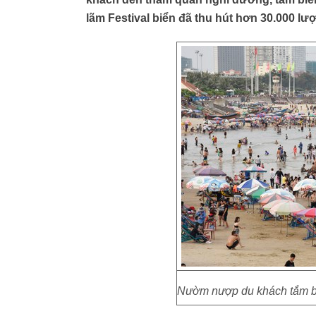
lãm Festival biển đã thu hút hơn 30.000 lư
Nườm nượp du khách tắm bi