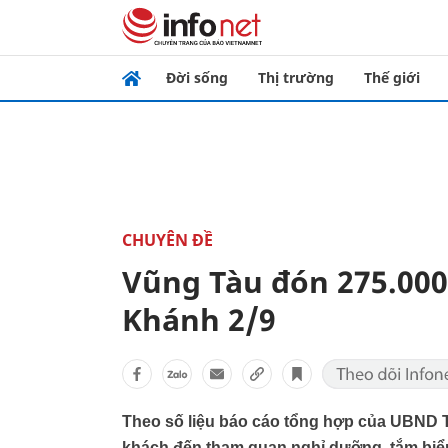
Đời sống
Thị trường
Thế giới
CHUYÊN ĐỀ
Vũng Tàu đón 275.000
Khánh 2/9
Theo số liệu báo cáo tổng hợp của UBND 
khách đến tham quan nghỉ dưỡng, tắm biển,