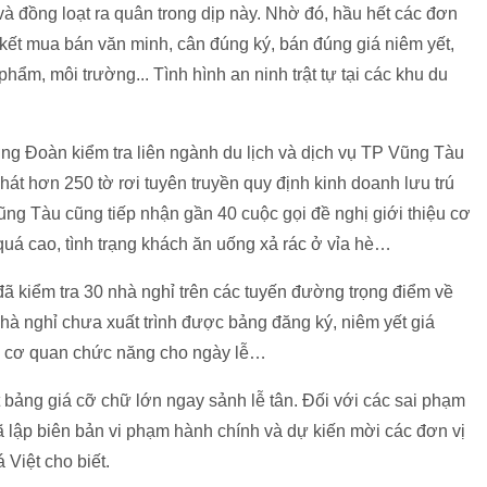
à đồng loạt ra quân trong dịp này. Nhờ đó, hầu hết các đơn
kết mua bán văn minh, cân đúng ký, bán đúng giá niêm yết,
phẩm, môi trường... Tình hình an ninh trật tự tại các khu du
g Đoàn kiểm tra liên ngành du lịch và dịch vụ TP Vũng Tàu
phát hơn 250 tờ rơi tuyên truyền quy định kinh doanh lưu trú
g Tàu cũng tiếp nhận gần 40 cuộc gọi đề nghị giới thiệu cơ
ú quá cao, tình trạng khách ăn uống xả rác ở vỉa hè…
ã kiểm tra 30 nhà nghỉ trên các tuyến đường trọng điểm về
 nhà nghỉ chưa xuất trình được bảng đăng ký, niêm yết giá
i cơ quan chức năng cho ngày lễ…
 bảng giá cỡ chữ lớn ngay sảnh lễ tân. Đối với các sai phạm
ã lập biên bản vi phạm hành chính và dự kiến mời các đơn vị
 Việt cho biết.