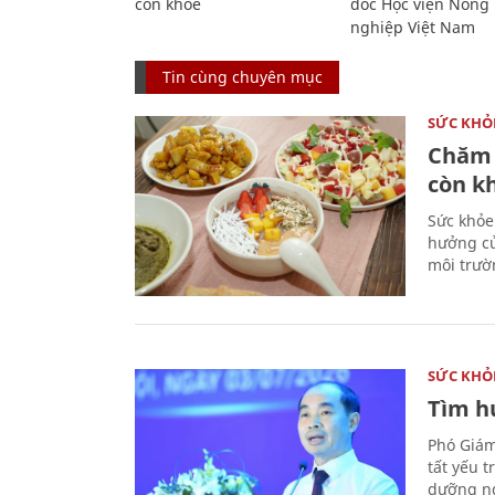
còn khỏe
đốc Học viện Nông
nghiệp Việt Nam
Tin cùng chuyên mục
SỨC KHỎ
Chăm 
còn k
Sức khỏe
hưởng củ
môi trườ
SỨC KHỎ
Tìm hư
Phó Giám
tất yếu 
dưỡng ng