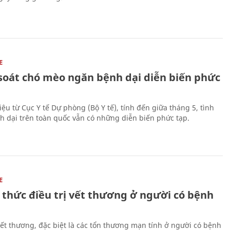
E
soát chó mèo ngăn bệnh dại diễn biến phức
iệu từ Cục Y tế Dự phòng (Bộ Y tế), tính đến giữa tháng 5, tình
h dại trên toàn quốc vẫn có những diễn biến phức tạp.
E
 thức điều trị vết thương ở người có bệnh
 vết thương, đặc biệt là các tổn thương mạn tính ở người có bệnh