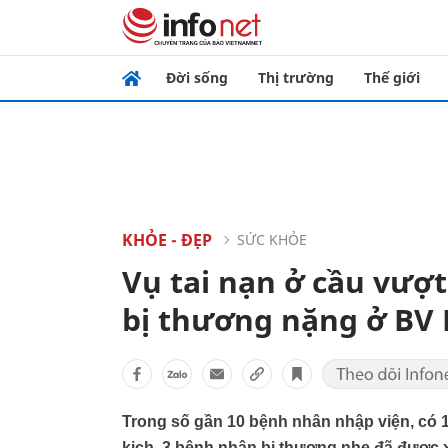
Đời sống
Thị trường
Thế giới
KHỎE - ĐẸP
SỨC KHỎE
Vụ tai nạn ở cầu vượ
bị thương nặng ở BV 
Trong số gần 10 bệnh nhân nhập viện, có 1
kịch, 3 bệnh nhân bị thương nhẹ đã được x