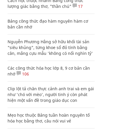
Cách học thuộc nhanh Bảng công thức
lượng giác bằng thơ, "thần chú"
17
Bảng công thức đạo hàm nguyên hàm cơ
bản cần nhớ
Nguyễn Phương Hằng sở hữu khối tài sản
"siêu khủng", từng khoe sổ đỏ tính bằng
cân, mắng cựu mẫu 'không có nổi nghìn tỷ'
Các công thức hóa học lớp 8, 9 cơ bản cần
nhớ
106
Clip lột tả chân thực cảnh anh trai và em gái
như 'chó với mèo', người tinh ý còn phát
hiện một vấn đề trong giáo dục con
Mẹo học thuộc Bảng tuần hoàn nguyên tố
hóa học bằng thơ, câu nói vui vẻ