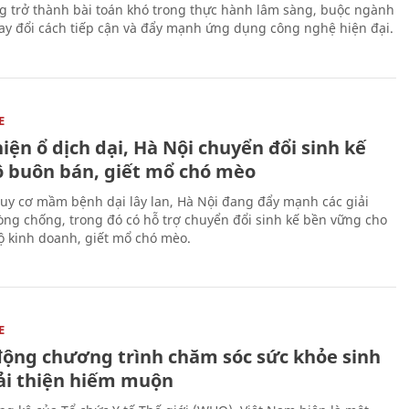
g trở thành bài toán khó trong thực hành lâm sàng, buộc ngành
hay đổi cách tiếp cận và đẩy mạnh ứng dụng công nghệ hiện đại.
E
iện ổ dịch dại, Hà Nội chuyển đổi sinh kế
ộ buôn bán, giết mổ chó mèo
uy cơ mầm bệnh dại lây lan, Hà Nội đang đẩy mạnh các giải
ng chống, trong đó có hỗ trợ chuyển đổi sinh kế bền vững cho
 kinh doanh, giết mổ chó mèo.
E
động chương trình chăm sóc sức khỏe sinh
cải thiện hiếm muộn