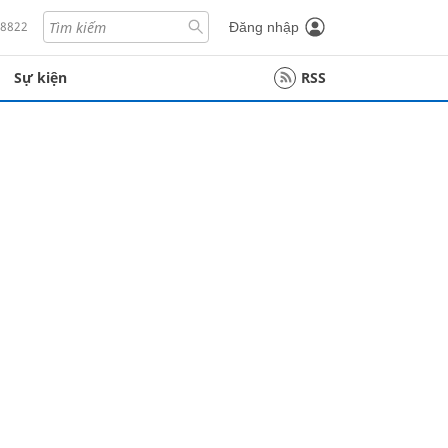
18822
Đăng nhập
Sự kiện
RSS