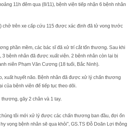
hoảng 11h đêm qua (8/11), bệnh viện tiếp nhận 6 bệnh nhân
chở trên xe cấp cứu 115 được xác định đã tử vong trước
ng phần mềm, các bác sĩ đã xử trí cắt tổn thương. Sau khi
, 3 bệnh nhân đã được xuất viện. 2 bệnh nhân còn lại bị
anh niên Phạm Văn Cương (18 tuổi, Bắc Ninh).
o, xuất huyết não. Bệnh nhân đã được xử lý chấn thương
của bệnh viện để tiếp tục theo dõi.
hương, gãy 2 chân và 1 tay.
chúng tôi mới xử lý được các chấn thương ban đầu, đợi ổn
u, hy vọng bệnh nhân sẽ qua khỏi”, GS.TS Đỗ Doãn Lợi thông