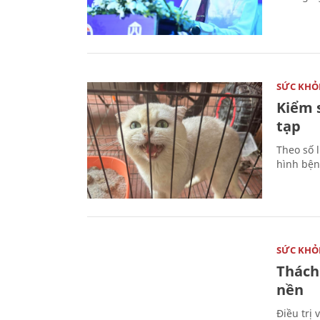
SỨC KHỎ
Kiểm 
tạp
Theo số l
hình bện
SỨC KHỎ
Thách
nền
Điều trị