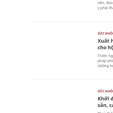
nền, đan
y phải t
SỨC KHỎ
Xuất h
cho h
Trước ng
pháp phò
những hộ
SỨC KHỎ
Khởi 
sản, 