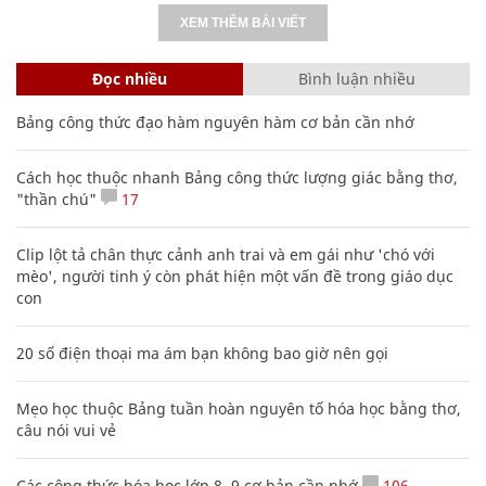
XEM THÊM BÀI VIẾT
Đọc nhiều
Bình luận nhiều
Bảng công thức đạo hàm nguyên hàm cơ bản cần nhớ
Cách học thuộc nhanh Bảng công thức lượng giác bằng thơ,
"thần chú"
17
Clip lột tả chân thực cảnh anh trai và em gái như 'chó với
mèo', người tinh ý còn phát hiện một vấn đề trong giáo dục
con
20 số điện thoại ma ám bạn không bao giờ nên gọi
Mẹo học thuộc Bảng tuần hoàn nguyên tố hóa học bằng thơ,
câu nói vui vẻ
Các công thức hóa học lớp 8, 9 cơ bản cần nhớ
106