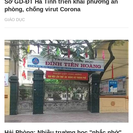
Sở GD-ĐT Hà Tĩnh triển khai phương án
phòng, chống virut Corona
GIÁO DỤC
Hải Phòng: Nhiều trường học "nhắc nhở"