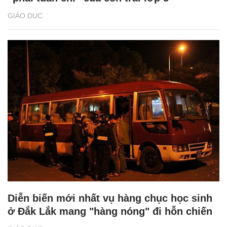
GIÁO DỤC
Diễn biến mới nhất vụ hàng chục học sinh
ở Đắk Lắk mang "hàng nóng" đi hỗn chiến