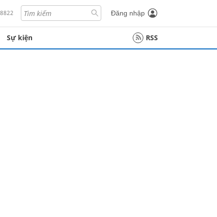
18822
Đăng nhập
Sự kiện
RSS