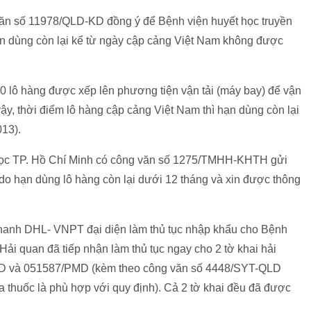
ăn số 11978/QLD-KD đồng ý để Bệnh viện huyết học truyền
hạn dùng còn lại kể từ ngày cập cảng Việt Nam không được
lô hàng được xếp lên phương tiện vận tải (máy bay) để vận
y, thời điểm lô hàng cập cảng Việt Nam thì hạn dùng còn lại
013).
 học TP. Hồ Chí Minh có công văn số 1275/TMHH-KHTH gửi
 do hạn dùng lô hàng còn lại dưới 12 tháng và xin được thông
hanh DHL- VNPT đại diện làm thủ tục nhập khẩu cho Bệnh
ải quan đã tiếp nhận làm thủ tục ngay cho 2 tờ khai hải
MD và 051587/PMD (kèm theo công văn số 4448/SYT-QLD
ủa thuốc là phù hợp với quy định). Cả 2 tờ khai đều đã được