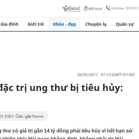
Hotline: 09161
Gia đình
Giới trẻ
Khỏe - đẹp
Chuyện lạ
Quân sự
06/05/2017 07:13 (GMT+07:00)
ặc trị ung thư bị tiêu hủy:
 thư có giá trị gần 14 tỷ đồng phải tiêu hủy vì hết hạn sử
uy nhiên phía Hải quan khẳng định, không phải do Hải