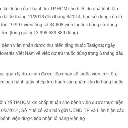
eo kết luận của Thanh tra TP.HCM cho biết, do quá trình lập
kéo dài từ tháng 11/2013 đến tháng 8/2014, hạn sử dụng của lô
 tồn 19.997 viên/tổng số 34.608 viên thuốc không sử dụng
ị lớn (tổng giá trị 13.998.639.889 đồng).
3, bệnh viện nhận được thư hiến tặng thuốc Tasigna; ngày
ovartis Việt Nam về việc dự trù thuốc dùng trong 6 tháng đầu
c quản lý dược xin được tiếp nhận số thuốc viện trợ trên;
ợc ban hành giấy phép lưu hành sản phẩm cho lô hàng thuốc
ở Y tế TP.HCM xin chấp thuận cho bệnh viện được thực hiện
10/3/2014, Sở Y tế có văn bản gửi UBND TP và Liên hiện các
ệnh viện được tiếp nhận lô hàng viện trợ.