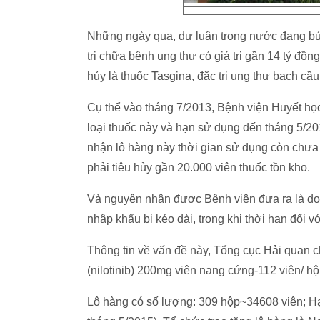
Những ngày qua, dư luận trong nước đang bức 
trị chữa bệnh ung thư có giá trị gần 14 tỷ đồn
hủy là thuốc Tasgina, đặc trị ung thư bạch c
Cụ thể vào tháng 7/2013, Bệnh viện Huyết h
loại thuốc này và hạn sử dụng đến tháng 5/20
nhận lô hàng này thời gian sử dụng còn chưa 
phải tiêu hủy gần 20.000 viên thuốc tồn kho.
Và nguyên nhân được Bệnh viện đưa ra là do c
nhập khẩu bị kéo dài, trong khi thời hạn đối v
Thông tin về vấn đề này, Tổng cục Hải quan c
(nilotinib) 200mg viên nang cứng-112 viên/ hộ
Lô hàng có số lượng: 309 hộp~34608 viên; Hạ