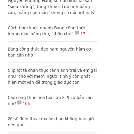
Nguyễn Phương Hằng sở hữu khối tài sản
"siêu khủng", từng khoe sổ đỏ tính bằng
cân, mắng cựu mẫu 'không có nổi nghìn tỷ'
Cách học thuộc nhanh Bảng công thức
lượng giác bằng thơ, "thần chú"
17
Bảng công thức đạo hàm nguyên hàm cơ
bản cần nhớ
Clip lột tả chân thực cảnh anh trai và em gái
như 'chó với mèo', người tinh ý còn phát
hiện một vấn đề trong giáo dục con
Các công thức hóa học lớp 8, 9 cơ bản cần
nhớ
106
20 số điện thoại ma ám bạn không bao giờ
nên gọi