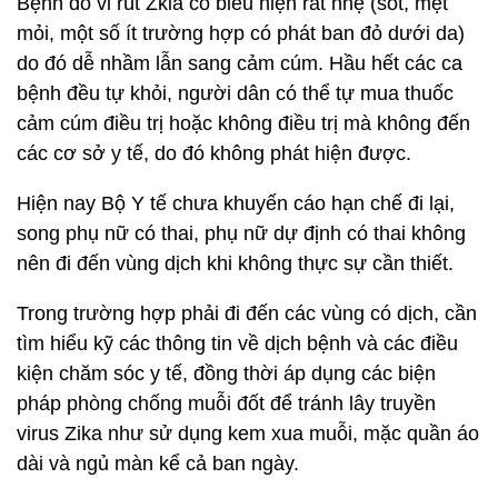
Bệnh do vi rút Zkia có biểu hiện rất nhẹ (sốt, mệt
mỏi, một số ít trường hợp có phát ban đỏ dưới da)
do đó dễ nhầm lẫn sang cảm cúm. Hầu hết các ca
bệnh đều tự khỏi, người dân có thể tự mua thuốc
cảm cúm điều trị hoặc không điều trị mà không đến
các cơ sở y tế, do đó không phát hiện được.
Hiện nay Bộ Y tế chưa khuyến cáo hạn chế đi lại,
song phụ nữ có thai, phụ nữ dự định có thai không
nên đi đến vùng dịch khi không thực sự cần thiết.
Trong trường hợp phải đi đến các vùng có dịch, cần
tìm hiểu kỹ các thông tin về dịch bệnh và các điều
kiện chăm sóc y tế, đồng thời áp dụng các biện
pháp phòng chống muỗi đốt để tránh lây truyền
virus Zika như sử dụng kem xua muỗi, mặc quần áo
dài và ngủ màn kể cả ban ngày.