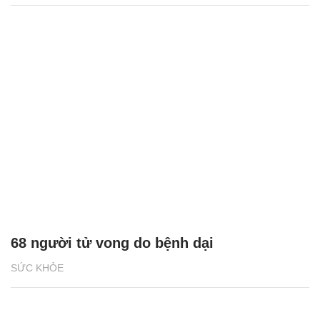
68 người tử vong do bệnh dại
SỨC KHỎE