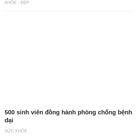
KHỎE - ĐẸP
500 sinh viên đồng hành phòng chống bệnh
dại
SỨC KHỎE