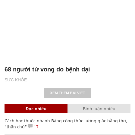
68 người tử vong do bệnh dại
SỨC KHỎE
XEM THÊM BÀI VIẾT
Đọc nhiều
Bình luận nhiều
Cách học thuộc nhanh Bảng công thức lượng giác bằng thơ,
"thần chú"
17