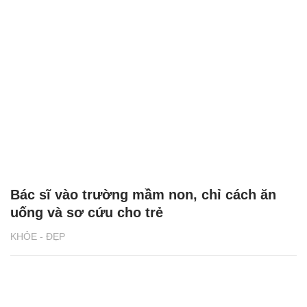
Bác sĩ vào trường mầm non, chỉ cách ăn
uống và sơ cứu cho trẻ
KHỎE - ĐẸP