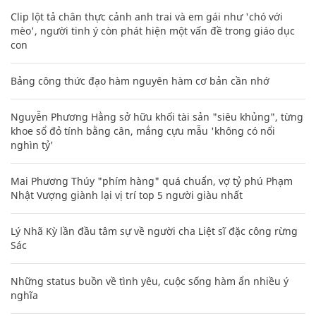
Clip lột tả chân thực cảnh anh trai và em gái như 'chó với
mèo', người tinh ý còn phát hiện một vấn đề trong giáo dục
con
Bảng công thức đạo hàm nguyên hàm cơ bản cần nhớ
Nguyễn Phương Hằng sở hữu khối tài sản "siêu khủng", từng
khoe sổ đỏ tính bằng cân, mắng cựu mẫu 'không có nổi
nghìn tỷ'
Mai Phương Thúy "phím hàng" quá chuẩn, vợ tỷ phú Phạm
Nhật Vượng giành lại vị trí top 5 người giàu nhất
Lý Nhã Kỳ lần đầu tâm sự về người cha Liệt sĩ đặc công rừng
Sác
Những status buồn về tình yêu, cuộc sống hàm ẩn nhiều ý
nghĩa