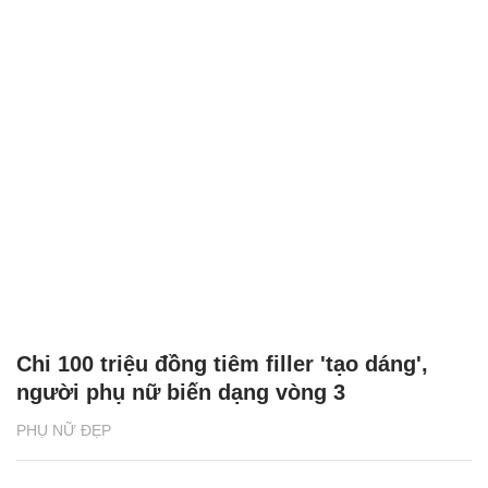
Chi 100 triệu đồng tiêm filler 'tạo dáng',
người phụ nữ biến dạng vòng 3
PHỤ NỮ ĐẸP