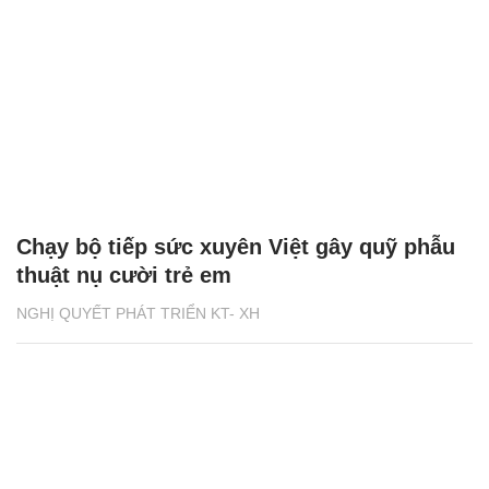
Chạy bộ tiếp sức xuyên Việt gây quỹ phẫu
thuật nụ cười trẻ em
NGHỊ QUYẾT PHÁT TRIỂN KT- XH