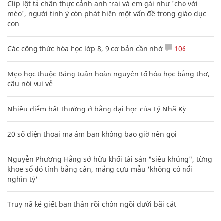
Clip lột tả chân thực cảnh anh trai và em gái như 'chó với
mèo', người tinh ý còn phát hiện một vấn đề trong giáo dục
con
Các công thức hóa học lớp 8, 9 cơ bản cần nhớ
106
Mẹo học thuộc Bảng tuần hoàn nguyên tố hóa học bằng thơ,
câu nói vui vẻ
Nhiều điểm bất thường ở bằng đại học của Lý Nhã Kỳ
20 số điện thoại ma ám bạn không bao giờ nên gọi
Nguyễn Phương Hằng sở hữu khối tài sản "siêu khủng", từng
khoe sổ đỏ tính bằng cân, mắng cựu mẫu 'không có nổi
nghìn tỷ'
Truy nã kẻ giết bạn thân rồi chôn ngồi dưới bãi cát