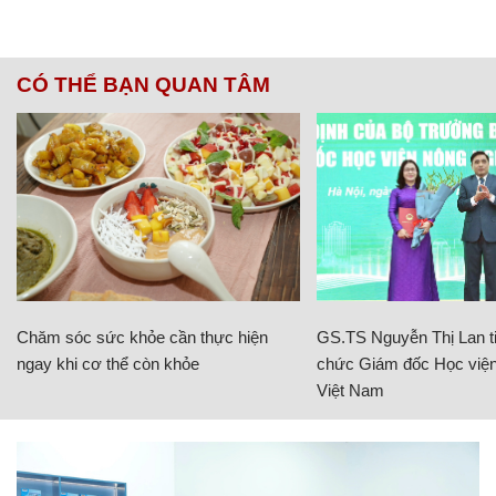
CÓ THỂ BẠN QUAN TÂM
Chăm sóc sức khỏe cần thực hiện
GS.TS Nguyễn Thị Lan ti
ngay khi cơ thể còn khỏe
chức Giám đốc Học viện
Việt Nam