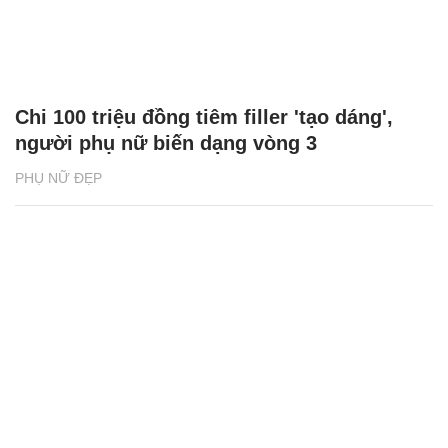
Chi 100 triệu đồng tiêm filler 'tạo dáng',
người phụ nữ biến dạng vòng 3
PHỤ NỮ ĐẸP