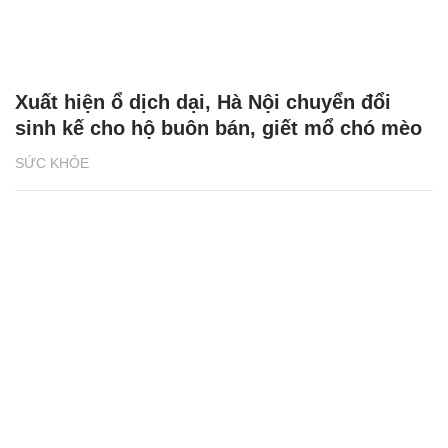
Xuất hiện ổ dịch dại, Hà Nội chuyển đổi
sinh kế cho hộ buôn bán, giết mổ chó mèo
SỨC KHỎE