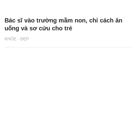
Bác sĩ vào trường mầm non, chỉ cách ăn
uống và sơ cứu cho trẻ
KHỎE - ĐẸP