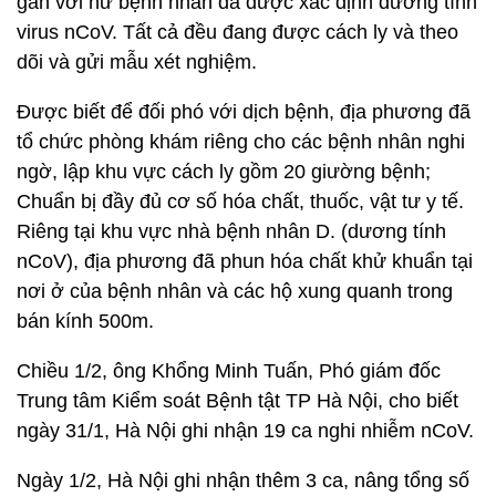
gần với nữ bệnh nhân đã được xác định dương tính
virus nCoV. Tất cả đều đang được cách ly và theo
dõi và gửi mẫu xét nghiệm.
Được biết để đối phó với dịch bệnh, địa phương đã
tổ chức phòng khám riêng cho các bệnh nhân nghi
ngờ, lập khu vực cách ly gồm 20 giường bệnh;
Chuẩn bị đầy đủ cơ số hóa chất, thuốc, vật tư y tế.
Riêng tại khu vực nhà bệnh nhân D. (dương tính
nCoV), địa phương đã phun hóa chất khử khuẩn tại
nơi ở của bệnh nhân và các hộ xung quanh trong
bán kính 500m.
Chiều 1/2, ông Khổng Minh Tuấn, Phó giám đốc
Trung tâm Kiểm soát Bệnh tật TP Hà Nội, cho biết
ngày 31/1, Hà Nội ghi nhận 19 ca nghi nhiễm nCoV.
Ngày 1/2, Hà Nội ghi nhận thêm 3 ca, nâng tổng số