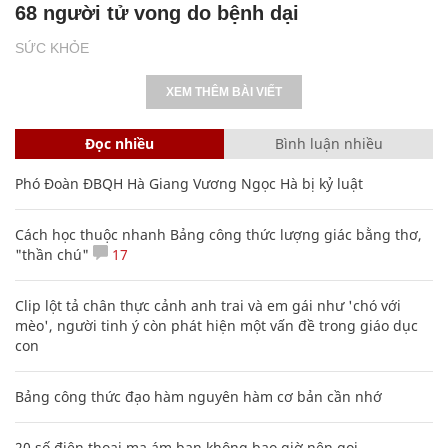
68 người tử vong do bệnh dại
SỨC KHỎE
XEM THÊM BÀI VIẾT
Đọc nhiều
Bình luận nhiều
Phó Đoàn ĐBQH Hà Giang Vương Ngọc Hà bị kỷ luật
Cách học thuộc nhanh Bảng công thức lượng giác bằng thơ,
"thần chú"
17
Clip lột tả chân thực cảnh anh trai và em gái như 'chó với
mèo', người tinh ý còn phát hiện một vấn đề trong giáo dục
con
Bảng công thức đạo hàm nguyên hàm cơ bản cần nhớ
20 số điện thoại ma ám bạn không bao giờ nên gọi