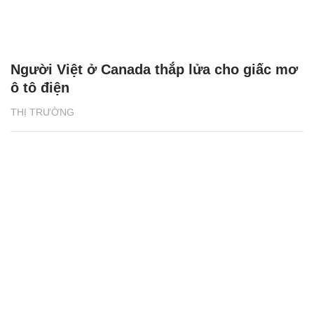
Người Việt ở Canada thắp lửa cho giấc mơ
ô tô điện
THỊ TRƯỜNG