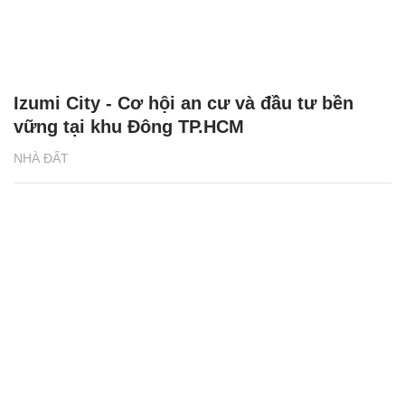
Izumi City - Cơ hội an cư và đầu tư bền
vững tại khu Đông TP.HCM
NHÀ ĐẤT