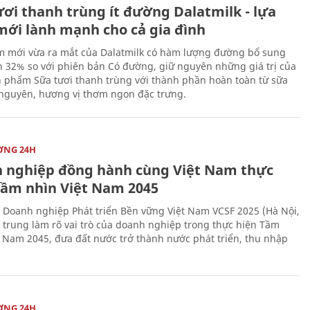
ươi thanh trùng ít đường Dalatmilk - lựa
mới lành mạnh cho cả gia đình
 mới vừa ra mắt của Dalatmilk có hàm lượng đường bổ sung
 32% so với phiên bản Có đường, giữ nguyên những giá trị của
 phẩm Sữa tươi thanh trùng với thành phần hoàn toàn từ sữa
 nguyên, hương vị thơm ngon đặc trưng.
ỜNG 24H
 nghiệp đồng hành cùng Việt Nam thực
Tầm nhìn Việt Nam 2045
 Doanh nghiệp Phát triển Bền vững Việt Nam VCSF 2025 (Hà Nội,
p trung làm rõ vai trò của doanh nghiệp trong thực hiện Tầm
t Nam 2045, đưa đất nước trở thành nước phát triển, thu nhập
ỜNG 24H