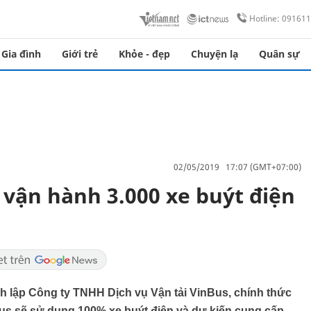
Hotline: 09161
Gia đình
Giới trẻ
Khỏe - đẹp
Chuyện lạ
Quân sự
02/05/2019 17:07 (GMT+07:00)
 vận hành 3.000 xe buýt điện
h lập Công ty TNHH Dịch vụ Vận tải VinBus, chính thức
Bus sẽ sử dụng 100% xe buýt điện và dự kiến cung cấp