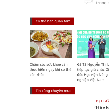
Có thể bạn quan tâm
Chăm sóc sức khỏe cần
GS.TS Nguyễn Thị 
thực hiện ngay khi cơ thể
tiếp tục giữ chức 
còn khỏe
đốc Học viện Nông
nghiệp Việt Nam
Tin cùng chuyên mục
THỊ TRƯ
‘Hành 