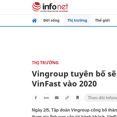
Đời sống
Thị trường
Thế giới
THỊ TRƯỜNG
Vingroup tuyên bố sẽ
VinFast vào 2020
Ngày 2/5, Tập đoàn Vingroup công bố thàn
tham gia lĩnh vực vận tải hành khách. Vin