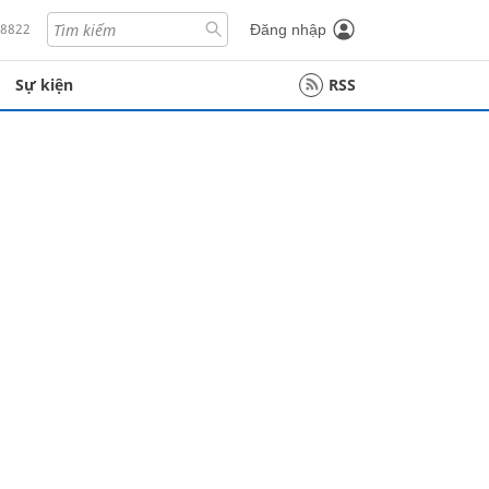
18822
Đăng nhập
Sự kiện
RSS