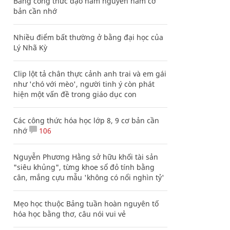
Bảng công thức đạo hàm nguyên hàm cơ
bản cần nhớ
Nhiều điểm bất thường ở bằng đại học của
Lý Nhã Kỳ
Clip lột tả chân thực cảnh anh trai và em gái
như 'chó với mèo', người tinh ý còn phát
hiện một vấn đề trong giáo dục con
Các công thức hóa học lớp 8, 9 cơ bản cần
nhớ
106
Nguyễn Phương Hằng sở hữu khối tài sản
"siêu khủng", từng khoe sổ đỏ tính bằng
cân, mắng cựu mẫu 'không có nổi nghìn tỷ'
Mẹo học thuộc Bảng tuần hoàn nguyên tố
hóa học bằng thơ, câu nói vui vẻ