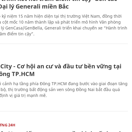
ại lý Generali miền Bắc
 kỷ niệm 15 năm hiện diện tại thị trường Việt Nam, đồng thời
 cột mốc 10 năm thành lập và phát triển mô hình Văn phòng
 lý GenCasa/GenBella, Generali triển khai chuyến xe “Hành trình
răm điểm tin cậy”.
City - Cơ hội an cư và đầu tư bền vững tại
ông TP.HCM
i cảnh hạ tầng phía Đông TP.HCM đang bước vào giai đoạn tăng
 bộ, thị trường bất động sản ven sông Đồng Nai bắt đầu quá
 định vị giá trị mạnh mẽ.
ỜNG 24H