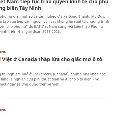
iệt Nam tiếp tục trao quyền kinh tế cho phụ
ng biên Tây Ninh
phụ nữ diện nghèo và cận nghèo ở 3 xã Đông Thành, Mỹ Quý,
 Lập vừa tiếp cận nguồn vốn vay không lãi suất từ chương trình
yền cho phụ nữ” do BAT Việt Nam cùng Hội Liên hiệp Phụ nữ
Ninh triển khai giai đoạn 2025-2026.
ỜNG
 Việt ở Canada thắp lửa cho giấc mơ ô tô
 thí nghiệm nhỏ ở Sherbrooke (Canada), những nhà khoa học
lặng lẽ nghiên cứu pin, thuật toán và AI cho ô tô điện – với
 một ngày sẽ ứng dụng trên xe Việt.
ỜNG