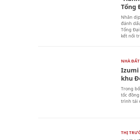
Tổng Đ
Nhân dịp
đánh dấu
Tổng Đại
kết nối t
NHÀ ĐẤT
Izumi 
khu Đ
Trong bố
tốc đồng
trình tái
THỊ TRƯ