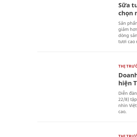
Sữa t
chọn 
Sản phẩm
giảm hơn
dòng sản
tươi cao
THỊ TRƯ
Doanh
hiện 
Diễn đàn
22/8) tậ
nhìn Việ
cao.
THỊ TRƯ