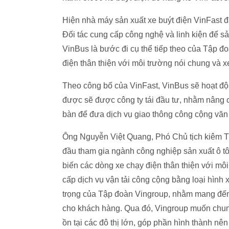
Hiện nhà máy sản xuất xe buýt điện VinFast đ
Đối tác cung cấp công nghệ và linh kiện để s
VinBus là bước đi cụ thể tiếp theo của Tập đo
điện thân thiện với môi trường nói chung và xe
Theo công bố của VinFast, VinBus sẽ hoạt độ
được sẽ được công ty tái đầu tư, nhằm nâng c
bàn để đưa dịch vụ giao thông công cộng văn 
Ông Nguyễn Việt Quang, Phó Chủ tịch kiêm Tổ
đầu tham gia ngành công nghiệp sản xuất ô tô 
biến các dòng xe chạy điện thân thiện với mô
cấp dịch vụ vận tải công cộng bằng loại hình
trọng của Tập đoàn Vingroup, nhằm mang đến
cho khách hàng. Qua đó, Vingroup muốn chung 
ồn tại các đô thị lớn, góp phần hình thành nê