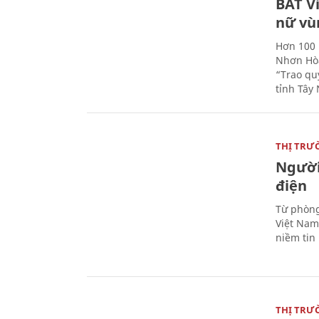
BAT V
nữ vù
Hơn 100 
Nhơn Hòa
“Trao qu
tỉnh Tây 
THỊ TRƯ
Người
điện
Từ phòng
Việt Nam 
niềm tin
THỊ TRƯ