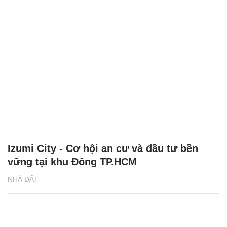
Izumi City - Cơ hội an cư và đầu tư bền
vững tại khu Đông TP.HCM
NHÀ ĐẤT