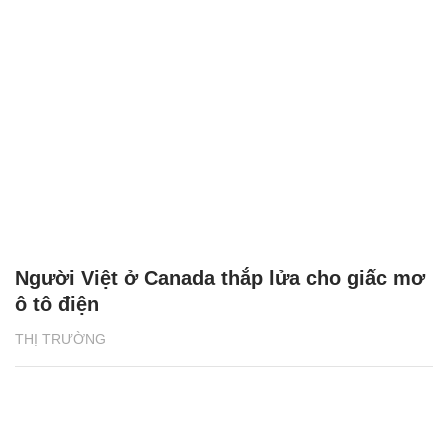
Người Việt ở Canada thắp lửa cho giấc mơ
ô tô điện
THỊ TRƯỜNG