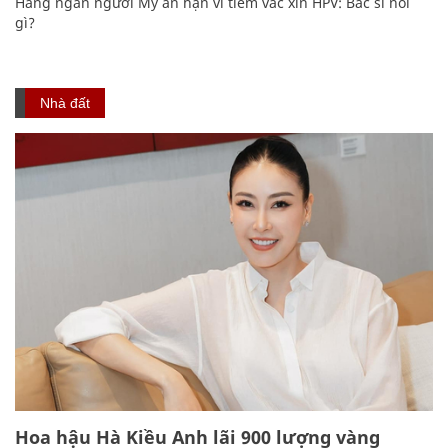
Hàng ngàn người Mỹ ân hận vì tiêm vắc xin HPV: Bác sĩ nói
gì?
Nhà đất
Hoa hậu Hà Kiều Anh lãi 900 lượng vàng