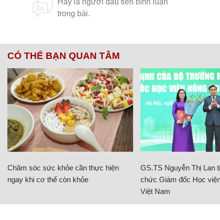
CÓ THỂ BẠN QUAN TÂM
Chăm sóc sức khỏe cần thực hiện
GS.TS Nguyễn Thị Lan ti
ngay khi cơ thể còn khỏe
chức Giám đốc Học viện
Việt Nam