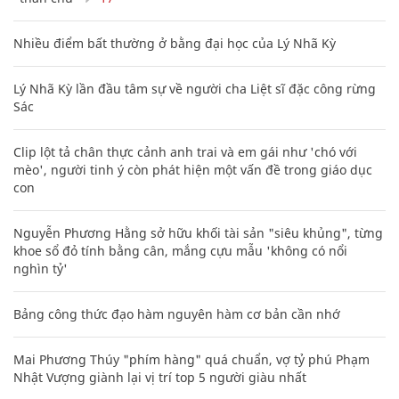
Nhiều điểm bất thường ở bằng đại học của Lý Nhã Kỳ
Lý Nhã Kỳ lần đầu tâm sự về người cha Liệt sĩ đặc công rừng
Sác
Clip lột tả chân thực cảnh anh trai và em gái như 'chó với
mèo', người tinh ý còn phát hiện một vấn đề trong giáo dục
con
Nguyễn Phương Hằng sở hữu khối tài sản "siêu khủng", từng
khoe sổ đỏ tính bằng cân, mắng cựu mẫu 'không có nổi
nghìn tỷ'
Bảng công thức đạo hàm nguyên hàm cơ bản cần nhớ
Mai Phương Thúy "phím hàng" quá chuẩn, vợ tỷ phú Phạm
Nhật Vượng giành lại vị trí top 5 người giàu nhất