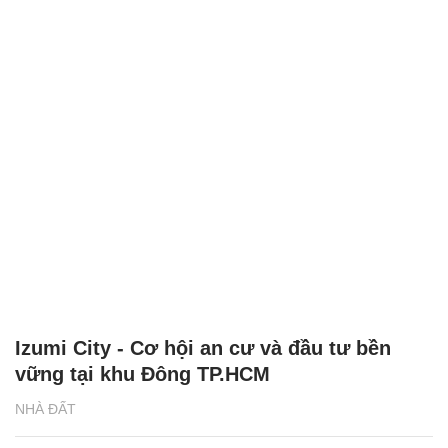
Izumi City - Cơ hội an cư và đầu tư bền
vững tại khu Đông TP.HCM
NHÀ ĐẤT