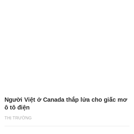
Người Việt ở Canada thắp lửa cho giấc mơ
ô tô điện
THỊ TRƯỜNG