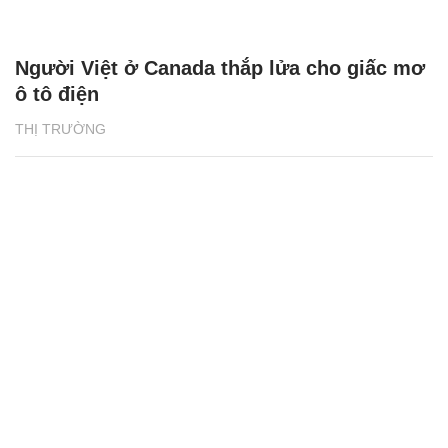
Người Việt ở Canada thắp lửa cho giấc mơ
ô tô điện
THỊ TRƯỜNG