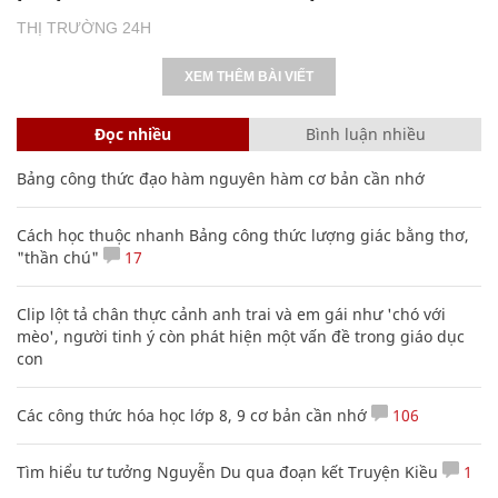
THỊ TRƯỜNG 24H
XEM THÊM BÀI VIẾT
Đọc nhiều
Bình luận nhiều
Bảng công thức đạo hàm nguyên hàm cơ bản cần nhớ
Cách học thuộc nhanh Bảng công thức lượng giác bằng thơ,
"thần chú"
17
Clip lột tả chân thực cảnh anh trai và em gái như 'chó với
mèo', người tinh ý còn phát hiện một vấn đề trong giáo dục
con
Các công thức hóa học lớp 8, 9 cơ bản cần nhớ
106
Tìm hiểu tư tưởng Nguyễn Du qua đoạn kết Truyện Kiều
1