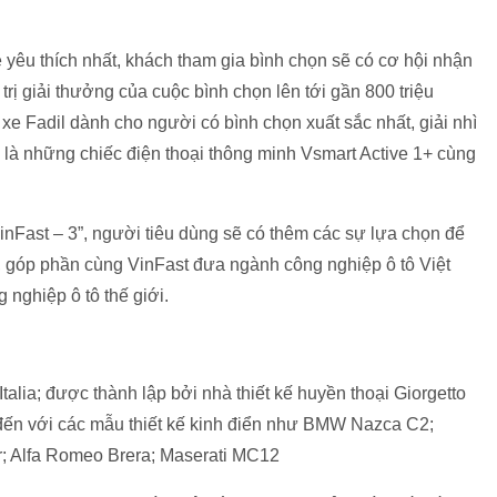
 yêu thích nhất, khách tham gia bình chọn sẽ có cơ hội nhận
á trị giải thưởng của cuộc bình chọn lên tới gần 800 triệu
c xe Fadil dành cho người có bình chọn xuất sắc nhất, giải nhì
a là những chiếc điện thoại thông minh Vsmart Active 1+ cùng
nFast – 3”, người tiêu dùng sẽ có thêm các sự lựa chọn để
i, góp phần cùng VinFast đưa ngành công nghiệp ô tô Việt
nghiệp ô tô thế giới.
, Italia; được thành lập bởi nhà thiết kế huyền thoại Giorgetto
 đến với các mẫu thiết kế kinh điển như BMW Nazca C2;
; Alfa Romeo Brera; Maserati MC12