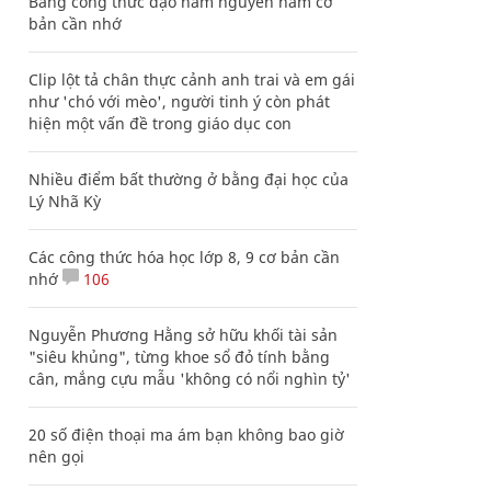
Bảng công thức đạo hàm nguyên hàm cơ
bản cần nhớ
Clip lột tả chân thực cảnh anh trai và em gái
như 'chó với mèo', người tinh ý còn phát
hiện một vấn đề trong giáo dục con
Nhiều điểm bất thường ở bằng đại học của
Lý Nhã Kỳ
Các công thức hóa học lớp 8, 9 cơ bản cần
nhớ
106
Nguyễn Phương Hằng sở hữu khối tài sản
"siêu khủng", từng khoe sổ đỏ tính bằng
cân, mắng cựu mẫu 'không có nổi nghìn tỷ'
20 số điện thoại ma ám bạn không bao giờ
nên gọi