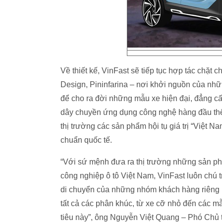
Về thiết kế, VinFast sẽ tiếp tục hợp tác chặt c
Design, Pininfarina – nơi khởi nguồn của nhữ
để cho ra đời những mẫu xe hiện đại, đẳng cấ
dây chuyền ứng dụng công nghệ hàng đầu thế 
thị trường các sản phẩm hội tụ giá trị “Việt 
chuẩn quốc tế.
“Với sứ mệnh đưa ra thị trường những sản p
công nghiệp ô tô Việt Nam, VinFast luôn chú
di chuyển của những nhóm khách hàng riêng bi
tất cả các phân khúc, từ xe cỡ nhỏ đến các m
tiêu này”, ông Nguyễn Việt Quang – Phó Chủ 