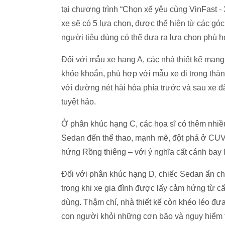
tại chương trình “Chọn xế yêu cùng VinFast - 
xe sẽ có 5 lựa chọn, được thể hiện từ các gó
người tiêu dùng có thể đưa ra lựa chọn phù h
Đối với mẫu xe hạng A, các nhà thiết kế mang
khỏe khoắn, phù hợp với mẫu xe đi trong thành
với đường nét hài hòa phía trước và sau xe đ
tuyệt hảo.
Ở phân khúc hạng C, các họa sĩ có thêm nhiều 
Sedan đến thể thao, mạnh mẽ, đột phá ở CUV. 
hứng Rồng thiêng – với ý nghĩa cất cánh bay 
Đối với phân khúc hạng D, chiếc Sedan ẩn ch
trong khi xe gia đình được lấy cảm hứng từ cấ
dùng. Thậm chí, nhà thiết kế còn khéo léo đưa
con người khỏi những cơn bão và nguy hiểm tr