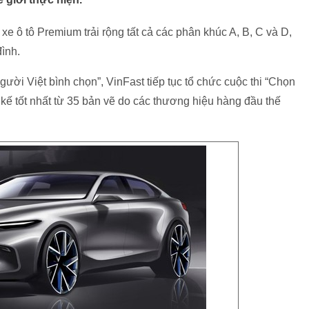
e ô tô Premium trải rộng tất cả các phân khúc A, B, C và D,
đình.
gười Việt bình chọn”, VinFast tiếp tục tổ chức cuộc thi “Chọn
t kế tốt nhất từ 35 bản vẽ do các thương hiệu hàng đầu thế