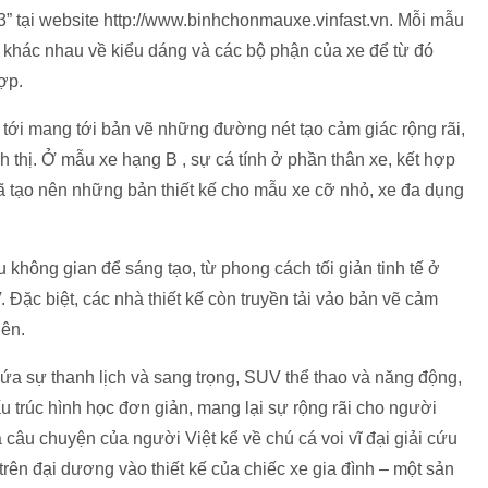
3” tại website http://www.binhchonmauxe.vinfast.vn. Mỗi mẫu
c khác nhau về kiểu dáng và các bộ phận của xe để từ đó
ợp.
 tới mang tới bản vẽ những đường nét tạo cảm giác rộng rãi,
 thị. Ở mẫu xe hạng B , sự cá tính ở phần thân xe, kết hợp
ã tạo nên những bản thiết kế cho mẫu xe cỡ nhỏ, xe đa dụng
không gian để sáng tạo, từ phong cách tối giản tinh tế ở
Đặc biệt, các nhà thiết kế còn truyền tải vảo bản vẽ cảm
lên.
ứa sự thanh lịch và sang trọng, SUV thể thao và năng động,
u trúc hình học đơn giản, mang lại sự rộng rãi cho người
 câu chuyện của người Việt kể về chú cá voi vĩ đại giải cứu
ên đại dương vào thiết kế của chiếc xe gia đình – một sản