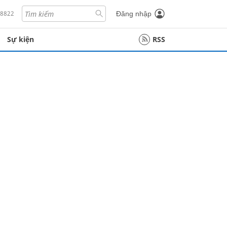
18822
Đăng nhập
Sự kiện
RSS