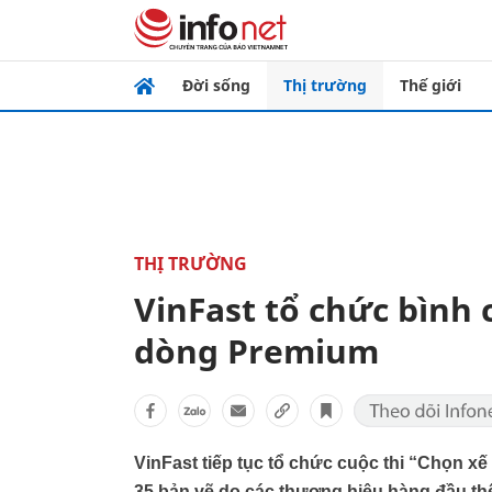
Đời sống
Thị trường
Thế giới
THỊ TRƯỜNG
VinFast tổ chức bình 
dòng Premium
VinFast tiếp tục tổ chức cuộc thi “Chọn xế 
35 bản vẽ do các thương hiệu hàng đầu thế