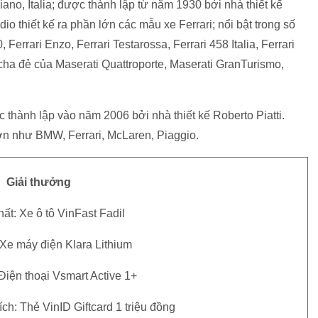
iano, Italia; được thành lập từ năm 1930 bởi nhà thiết kế
tudio thiết kế ra phần lớn các mẫu xe Ferrari; nổi bật trong số
, Ferrari Enzo, Ferrari Testarossa, Ferrari 458 Italia, Ferrari
à cha đẻ của Maserati Quattroporte, Maserati GranTurismo,
ược thành lập vào năm 2006 bởi nhà thiết kế Roberto Piatti.
ớn như BMW, Ferrari, McLaren, Piaggio.
Giải thưởng
hất: Xe ô tô VinFast Fadil
: Xe máy điện Klara Lithium
 Điện thoại Vsmart Active 1+
ch: Thẻ VinID Giftcard 1 triệu đồng