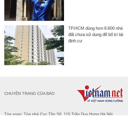
TP.HCM dùng hơn 6.600 nhà
đất chưa sử dụng để bố trí tái
định cư
CHUYÊN TRANG CỦA BÁO
Tòa soạn: Tòa nhà Cục Tần Số, 115 Trần Duy Hưng Hà Nội
Giấy phép hoạt động báo chí: Số 09/GP-BTTTT, Bộ Thông tin và