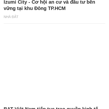
Izumi City - Cơ hội an cư và đầu tư bền
vững tại khu Đông TP.HCM
NHÀ ĐẤT