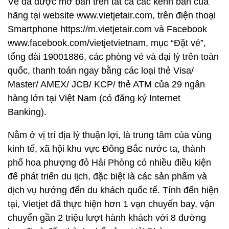
Vé đã được mở bán trên tất cả các kênh bán của
hãng tại website www.vietjetair.com, trên điện thoại
Smartphone https://m.vietjetair.com và Facebook
www.facebook.com/vietjetvietnam, mục “Đặt vé”,
tổng đài 19001886, các phòng vé và đại lý trên toàn
quốc, thanh toán ngay bằng các loại thẻ Visa/
Master/ AMEX/ JCB/ KCP/ thẻ ATM của 29 ngân
hàng lớn tại Việt Nam (có đăng ký Internet
Banking).
Nằm ở vị trí địa lý thuận lợi, là trung tâm của vùng
kinh tế, xã hội khu vực Đông Bắc nước ta, thành
phố hoa phượng đỏ Hải Phòng có nhiều điều kiện
để phát triển du lịch, đặc biệt là các sản phẩm và
dịch vụ hướng đến du khách quốc tế. Tính đến hiện
tại, Vietjet đã thực hiện hơn 1 vạn chuyến bay, vận
chuyển gần 2 triệu lượt hành khách với 8 đường