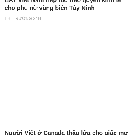
BAT Việt Nam tiếp tục trao quyền kinh tế
cho phụ nữ vùng biên Tây Ninh
THỊ TRƯỜNG 24H
Người Việt ở Canada thắp lửa cho giấc mơ