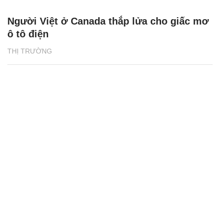
Người Việt ở Canada thắp lửa cho giấc mơ
ô tô điện
THỊ TRƯỜNG