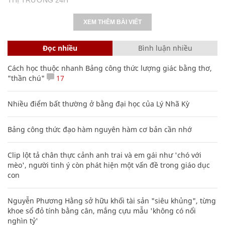
XEM THÊM BÀI VIẾT
Đọc nhiều
Bình luận nhiều
Cách học thuộc nhanh Bảng công thức lượng giác bằng thơ,
"thần chú"
17
Nhiều điểm bất thường ở bằng đại học của Lý Nhã Kỳ
Bảng công thức đạo hàm nguyên hàm cơ bản cần nhớ
Clip lột tả chân thực cảnh anh trai và em gái như 'chó với
mèo', người tinh ý còn phát hiện một vấn đề trong giáo dục
con
Nguyễn Phương Hằng sở hữu khối tài sản "siêu khủng", từng
khoe sổ đỏ tính bằng cân, mắng cựu mẫu 'không có nổi
nghìn tỷ'