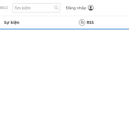
18822
Đăng nhập
Sự kiện
RSS