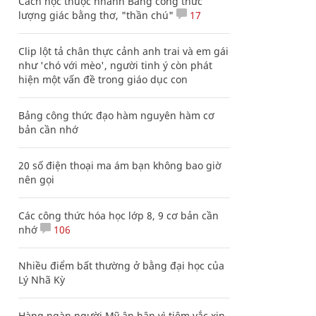
Cách học thuộc nhanh Bảng công thức
lượng giác bằng thơ, "thần chú"
17
Clip lột tả chân thực cảnh anh trai và em gái
như 'chó với mèo', người tinh ý còn phát
hiện một vấn đề trong giáo dục con
Bảng công thức đạo hàm nguyên hàm cơ
bản cần nhớ
20 số điện thoại ma ám bạn không bao giờ
nên gọi
Các công thức hóa học lớp 8, 9 cơ bản cần
nhớ
106
Nhiều điểm bất thường ở bằng đại học của
Lý Nhã Kỳ
Hàng ngàn người Mỹ ân hận vì tiêm vắc xin