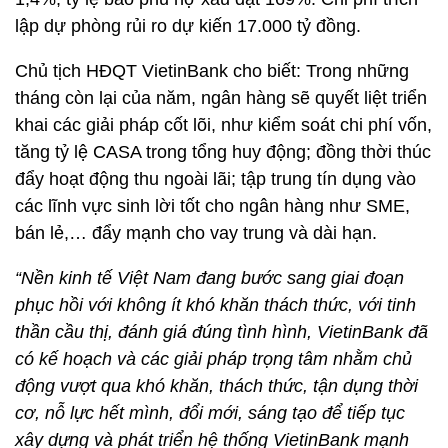
lập dự phòng rủi ro dự kiến 17.000 tỷ đồng.
Chủ tịch HĐQT VietinBank cho biết: Trong những
tháng còn lại của năm, ngân hàng sẽ quyết liệt triển
khai các giải pháp cốt lõi, như kiểm soát chi phí vốn,
tăng tỷ lệ CASA trong tổng huy động; đồng thời thúc
đẩy hoạt động thu ngoài lãi; tập trung tín dụng vào
các lĩnh vực sinh lời tốt cho ngân hàng như SME,
bán lẻ,… đẩy mạnh cho vay trung và dài hạn.
“Nền kinh tế Việt Nam đang bước sang giai đoạn
phục hồi với không ít khó khăn thách thức, với tinh
thần cầu thị, đánh giá đúng tình hình, VietinBank đã
có kế hoạch và các giải pháp trọng tâm nhằm chủ
động vượt qua khó khăn, thách thức, tận dụng thời
cơ, nỗ lực hết mình, đổi mới, sáng tạo để tiếp tục
xây dựng và phát triển hệ thống VietinBank mạnh