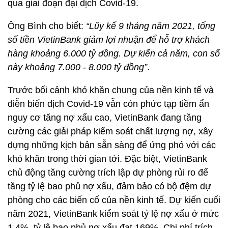
qua giai đoạn đại dịch Covid-19.
Ông Bình cho biết:
“Lũy kế 9 tháng năm 2021, tổng
số tiền VietinBank giảm lợi nhuận để hỗ trợ khách
hàng khoảng 6.000 tỷ đồng. Dự kiến cả năm, con số
này khoảng 7.000 - 8.000 tỷ đồng”
.
Trước bối cảnh khó khăn chung của nền kinh tế và
diễn biến dịch Covid-19 vẫn còn phức tạp tiềm ẩn
nguy cơ tăng nợ xấu cao, VietinBank đang tăng
cường các giải pháp kiểm soát chất lượng nợ, xây
dựng những kịch bản sẵn sàng để ứng phó với các
khó khăn trong thời gian tới. Đặc biệt, VietinBank
chủ động tăng cường trích lập dự phòng rủi ro để
tăng tỷ lệ bao phủ nợ xấu, đảm bảo có bộ đệm dự
phòng cho các biến cố của nền kinh tế. Dự kiến cuối
năm 2021, VietinBank kiểm soát tỷ lệ nợ xấu ở mức
1,4%, tỷ lệ bao phủ nợ xấu đạt 169%. Chi phí trích