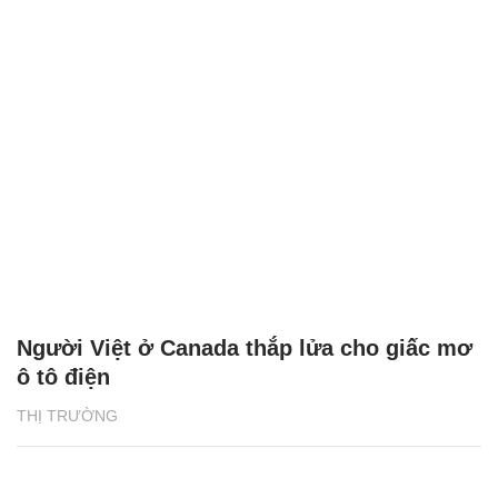
Người Việt ở Canada thắp lửa cho giấc mơ
ô tô điện
THỊ TRƯỜNG