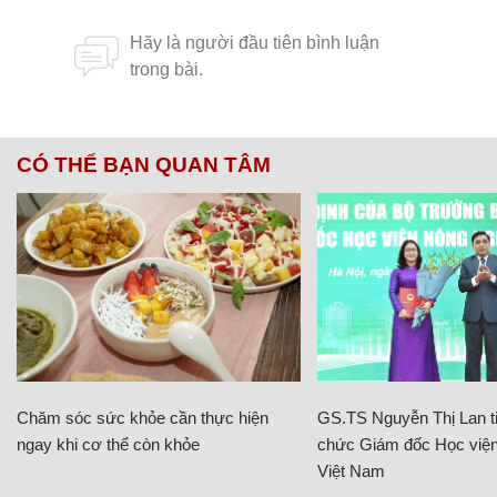
CÓ THỂ BẠN QUAN TÂM
Chăm sóc sức khỏe cần thực hiện
GS.TS Nguyễn Thị Lan ti
ngay khi cơ thể còn khỏe
chức Giám đốc Học viện
Việt Nam