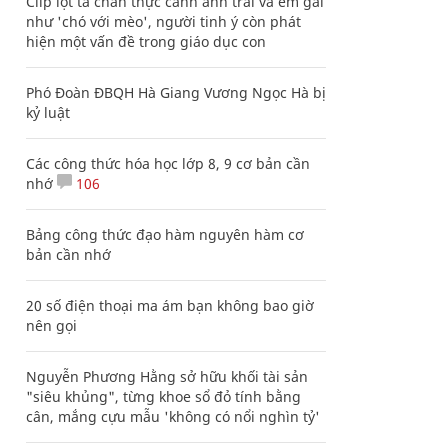
Clip lột tả chân thực cảnh anh trai và em gái
như 'chó với mèo', người tinh ý còn phát
hiện một vấn đề trong giáo dục con
Phó Đoàn ĐBQH Hà Giang Vương Ngọc Hà bị
kỷ luật
Các công thức hóa học lớp 8, 9 cơ bản cần
nhớ
106
Bảng công thức đạo hàm nguyên hàm cơ
bản cần nhớ
20 số điện thoại ma ám bạn không bao giờ
nên gọi
Nguyễn Phương Hằng sở hữu khối tài sản
"siêu khủng", từng khoe sổ đỏ tính bằng
cân, mắng cựu mẫu 'không có nổi nghìn tỷ'