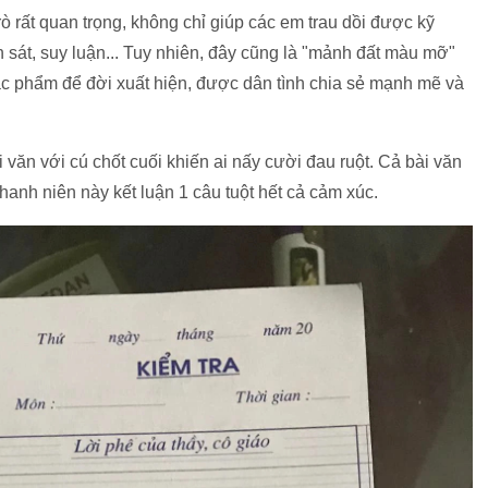
rò rất quan trọng, không chỉ giúp các em trau dồi được kỹ
 sát, suy luận... Tuy nhiên, đây cũng là "mảnh đất màu mỡ"
u tác phẩm để đời xuất hiện, được dân tình chia sẻ mạnh mẽ và
i văn với cú chốt cuối khiến ai nấy cười đau ruột. Cả bài văn
thanh niên này kết luận 1 câu tuột hết cả cảm xúc.