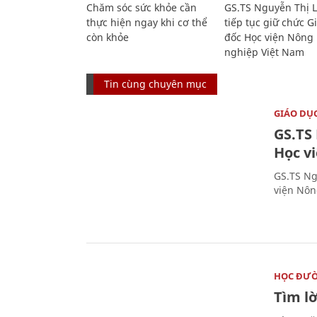
Chăm sóc sức khỏe cần
GS.TS Nguyễn Thị 
thực hiện ngay khi cơ thể
tiếp tục giữ chức 
còn khỏe
đốc Học viện Nông
nghiệp Việt Nam
Tin cùng chuyên mục
GIÁO DỤ
GS.TS
Học v
GS.TS Ng
viện Nôn
HỌC ĐƯ
Tìm lờ