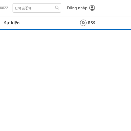
18822
Đăng nhập
Sự kiện
RSS