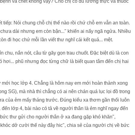
bệnh và chết không vậy? Chỗ chị có đủ lương thực và thuốc
t tiếp: Nói chung chỗ chị thế nào rồi chứ chỗ em vẫn an toàn.
 chưa dài nhưng em còn bận..." khiến ai nấy ngã ngửa. Nhiều
n đi học chứ mỗi lần viết thư nghĩ cái kết quá... mệt.
n chu, nắn nót, câu từ gãy gọn trau chuốt. Đặc biệt dù là con
có hơi... phũ nhưng đọc từng chữ là biết quan tâm đến chị hai
y mới học lớp 4. Chẳng là hôm nay em mới hoàn thành xong
ong SG), mà nhà thì chẳng có ai nên chán quá lục lọi đồ trong
 tra của ẻm mấy tháng trước. Đúng kiểu xa thơm gần thối luôn
1 đến lớp 4, bài nào có tả về người thân là ẻm nghĩ ngay đến
t bức thư gửi cho người thân ở xa đang gặp khó khăn",
 khóc dở cười thế này đây hic", chia sẻ của người chị về bức