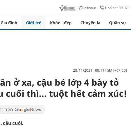
Hotline: 09161
Gia đình
Giới trẻ
Khỏe - đẹp
Chuyện lạ
Quân sự
28/11/2021 08:11 (GMT+07:00)
ân ở xa, cậu bé lớp 4 bày tỏ
uối thì... tuột hết cảm xúc!
. câu cuối.