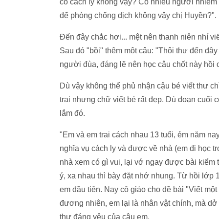
có cách ly không vậy? Có nhiều người nhiễm 
để phòng chống dịch không vậy chị Huyền?".
Đến đây chắc hơi... mệt nên thanh niên nhí viế
Sau đó "bồi" thêm một câu: "Thôi thư đến đây
người đùa, đáng lẽ nên học câu chốt này hồi cò
Dù vậy không thể phủ nhận cậu bé viết thư chỉ
trai nhưng chữ viết bé rất đẹp. Dù đoạn cuối 
lắm đó.
"Em và em trai cách nhau 13 tuổi, ẻm năm na
nghĩa vụ cách ly và được về nhà (em đi học tr
nhà xem có gì vui, lại vớ ngay được bài kiểm
ý, xa nhau thì bày đặt nhớ nhung. Từ hồi lớp 
em đầu tiên. Nay cô giáo cho đề bài "Viết mộ
đương nhiên, em lại là nhân vật chính, mà dở
thư đáng yêu của cậu em.