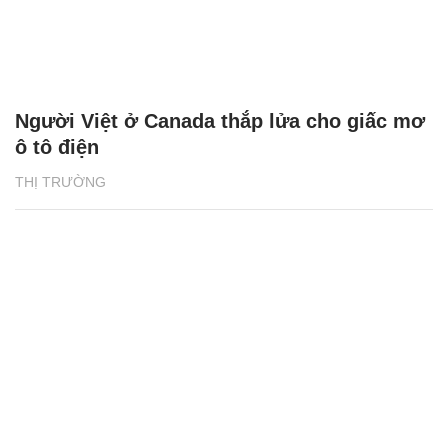
Người Việt ở Canada thắp lửa cho giấc mơ
ô tô điện
THỊ TRƯỜNG