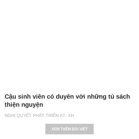
Cậu sinh viên có duyên với những tủ sách
thiện nguyện
NGHỊ QUYẾT PHÁT TRIỂN KT- XH
XEM THÊM BÀI VIẾT