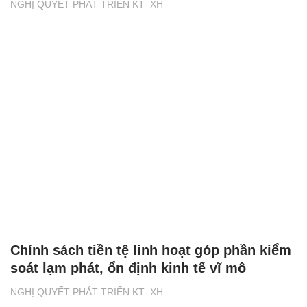
NGHỊ QUYẾT PHÁT TRIỂN KT- XH
Chính sách tiền tệ linh hoạt góp phần kiểm
soát lạm phát, ổn định kinh tế vĩ mô
NGHỊ QUYẾT PHÁT TRIỂN KT- XH