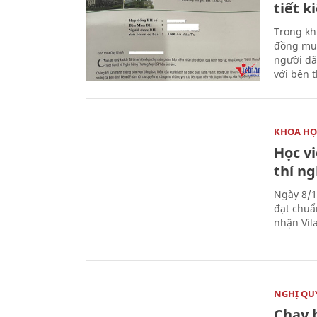
tiết 
Trong kh
đồng mua
người đã
với bên 
KHOA HỌ
Học v
thí n
Ngày 8/1
đạt chuẩ
nhận Vila
NGHỊ QUY
Chạy 