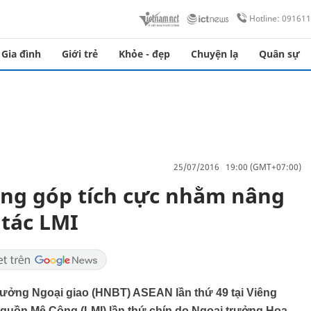
Hotline: 09161
Gia đình
Giới trẻ
Khỏe - đẹp
Chuyện lạ
Quân sự
25/07/2016 19:00 (GMT+07:00)
óng góp tích cực nhằm nâng
 tác LMI
trưởng Ngoại giao (HNBT) ASEAN lần thứ 49 tại Viêng
guồn Mê Công (LMI) lần thứ chín do Ngoại trưởng Hoa