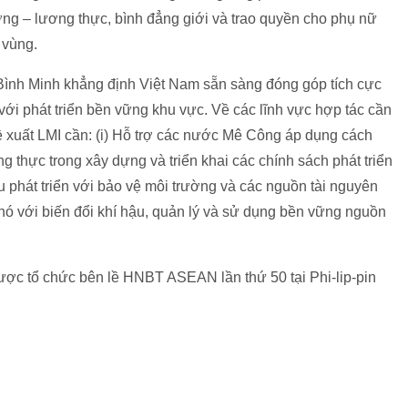
g – lương thực, bình đẳng giới và trao quyền cho phụ nữ
u vùng.
Bình Minh khẳng định Việt Nam sẵn sàng đóng góp tích cực
ới phát triển bền vững khu vực. Về các lĩnh vực hợp tác cần
đề xuất LMI cần: (i) Hỗ trợ các nước Mê Công áp dụng cách
 thực trong xây dựng và triển khai các chính sách phát triển
u phát triển với bảo vệ môi trường và các nguồn tài nguyên
phó với biến đổi khí hậu, quản lý và sử dụng bền vững nguồn
.
ược tổ chức bên lề HNBT ASEAN lần thứ 50 tại Phi-lip-pin