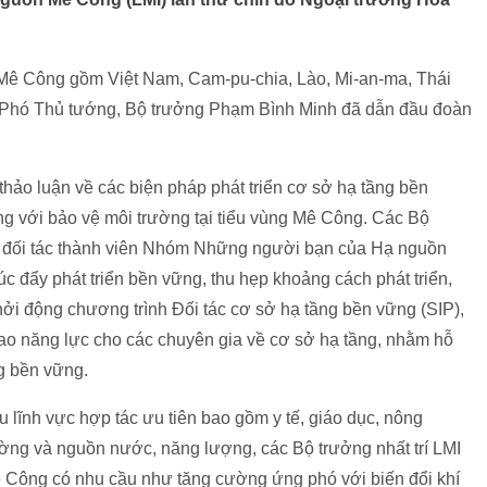
Mê Công gồm Việt Nam, Cam-pu-chia, Lào, Mi-an-ma, Thái
hó Thủ tướng, Bộ trưởng Phạm Bình Minh đã dẫn đầu đoàn
 thảo luận về các biện pháp phát triển cơ sở hạ tầng bền
ằng với bảo vệ môi trường tại tiểu vùng Mê Công. Các Bộ
ác đối tác thành viên Nhóm Những người bạn của Hạ nguồn
 đẩy phát triển bền vững, thu hẹp khoảng cách phát triển,
i động chương trình Đối tác cơ sở hạ tầng bền vững (SIP),
cao năng lực cho các chuyên gia về cơ sở hạ tầng, nhằm hỗ
ng bền vững.
u lĩnh vực hợp tác ưu tiên bao gồm y tế, giáo dục, nông
rường và nguồn nước, năng lượng, các Bộ trưởng nhất trí LMI
ê Công có nhu cầu như tăng cường ứng phó với biến đổi khí