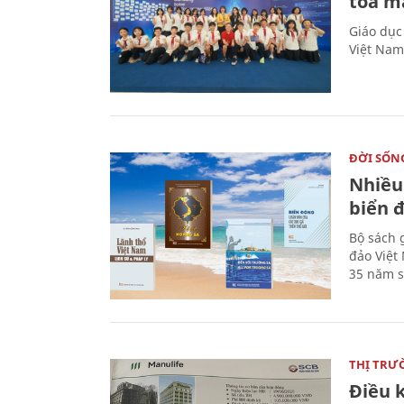
tỏa m
Giáo dục
Việt Nam
ĐỜI SỐN
Nhiều
biển 
Bộ sách 
đảo Việt
35 năm s
THỊ TRƯ
Điều k