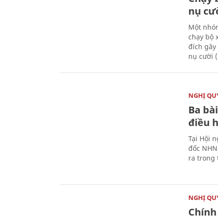
nụ cư
Một nhóm
chạy bộ 
đích gây
nụ cười 
NGHỊ QUY
Ba bài
điều 
Tại Hội 
đốc NHNN
ra trong
NGHỊ QUY
Chính 