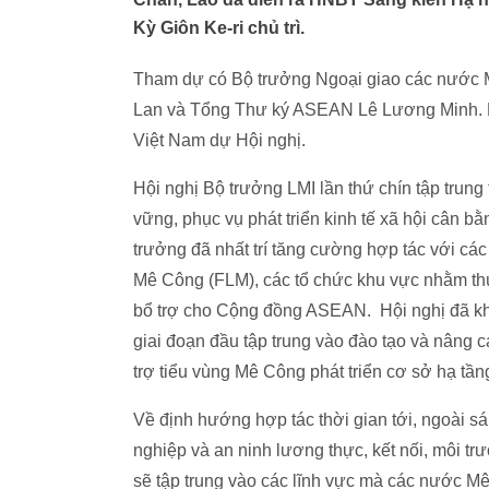
Kỳ Giôn Ke-ri chủ trì.
Tham dự có Bộ trưởng Ngoại giao các nước 
Lan và Tổng Thư ký ASEAN Lê Lương Minh. P
Việt Nam dự Hội nghị.
Hội nghị Bộ trưởng LMI lần thứ chín tập trung
vững, phục vụ phát triển kinh tế xã hội cân b
trưởng đã nhất trí tăng cường hợp tác với c
Mê Công (FLM), các tổ chức khu vực nhằm thúc
bổ trợ cho Cộng đồng ASEAN. Hội nghị đã khở
giai đoạn đầu tập trung vào đào tạo và nâng 
trợ tiểu vùng Mê Công phát triển cơ sở hạ tầ
Về định hướng hợp tác thời gian tới, ngoài sá
nghiệp và an ninh lương thực, kết nối, môi t
sẽ tập trung vào các lĩnh vực mà các nước M