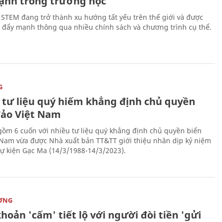
ạnh trong trường học
 STEM đang trở thành xu hướng tất yếu trên thế giới và được
 đẩy mạnh thông qua nhiều chính sách và chương trình cụ thể.
G
 tư liệu quý hiếm khẳng định chủ quyền
đảo Việt Nam
gồm 6 cuốn với nhiều tư liệu quý khẳng định chủ quyền biển
 Nam vừa được Nhà xuất bản TT&TT giới thiệu nhân dịp kỷ niệm
ự kiện Gạc Ma (14/3/1988-14/3/2023).
ỜNG
hoản 'cấm' tiết lộ với người đòi tiền 'gửi