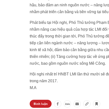
hậu, bảo đảm an ninh nguồn nước – năng lượn
nhằm phát triển cân bằng và bền vững tại tiể
Phát biểu tại Hội nghị, Phó Thủ tướng Phạm 
nhằm nâng cao hiệu quả của hợp tác LMI đối v
thúc đẩy trong thời gian tới, Phó Thủ tướng 
tiếp cận liên ngành nước – năng lượng – lương
kinh tế xã hội, đảm bảo cân bằng giữa nhu cầ
thiên nhiên; (ii) Tăng cường hợp tác về ứng 
nước, bao gồm nguồn nước sông Mê Công
Hội nghị nhất trí HNBT LMI lần thứ mười sẽ đ
trong năm 2017.
M.A
Bình luận