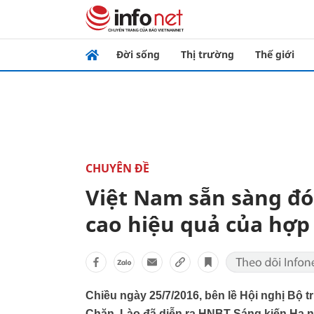
Đời sống
Thị trường
Thế giới
CHUYÊN ĐỀ
Việt Nam sẵn sàng đ
cao hiệu quả của hợp
Chiều ngày 25/7/2016, bên lề Hội nghị Bộ 
Chăn, Lào đã diễn ra HNBT Sáng kiến Hạ n