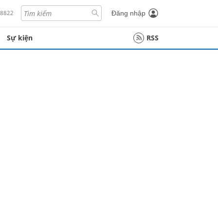
18822
Đăng nhập
Sự kiện
RSS