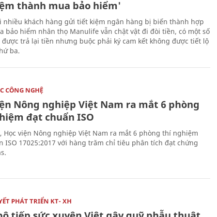
kiệm thành mua bảo hiểm'
i nhiều khách hàng gửi tiết kiệm ngân hàng bị biến thành hợp
 bảo hiểm nhân thọ Manulife vẫn chật vật đi đòi tiền, có một số
 được trả lại tiền nhưng buộc phải ký cam kết không được tiết lộ
thứ ba.
C CÔNG NGHỆ
iện Nông nghiệp Việt Nam ra mắt 6 phòng
ghiệm đạt chuẩn ISO
, Học viện Nông nghiệp Việt Nam ra mắt 6 phòng thí nghiệm
n ISO 17025:2017 với hàng trăm chỉ tiêu phân tích đạt chứng
s.
ẾT PHÁT TRIỂN KT- XH
bộ tiếp sức xuyên Việt gây quỹ phẫu thuật