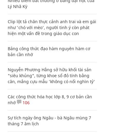
Nhiều điểm bất thường ở bằng đại học của
Lý Nhã Kỳ
Clip lột tả chân thực cảnh anh trai và em gái
như 'chó với mèo', người tinh ý còn phát
hiện một vấn đề trong giáo dục con
Bảng công thức đạo hàm nguyên hàm cơ
bản cần nhớ
Nguyễn Phương Hằng sở hữu khối tài sản
"siêu khủng", từng khoe sổ đỏ tính bằng
cân, mắng cựu mẫu 'không có nổi nghìn tỷ'
Các công thức hóa học lớp 8, 9 cơ bản cần
nhớ
106
Sự tích ngày ông Ngâu - bà Ngâu mùng 7
tháng 7 âm lịch