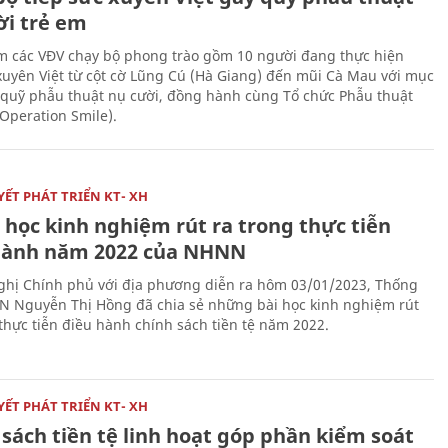
ời trẻ em
 các VĐV chạy bộ phong trào gồm 10 người đang thực hiện
xuyên Việt từ cột cờ Lũng Cú (Hà Giang) đến mũi Cà Mau với mục
 quỹ phẫu thuật nụ cười, đồng hành cùng Tổ chức Phẫu thuật
(Operation Smile).
ẾT PHÁT TRIỂN KT- XH
 học kinh nghiệm rút ra trong thực tiễn
hành năm 2022 của NHNN
nghị Chính phủ với địa phương diễn ra hôm 03/01/2023, Thống
 Nguyễn Thị Hồng đã chia sẻ những bài học kinh nghiệm rút
 thực tiễn điều hành chính sách tiền tệ năm 2022.
ẾT PHÁT TRIỂN KT- XH
sách tiền tệ linh hoạt góp phần kiểm soát