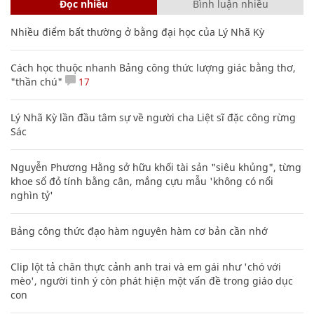
Đọc nhiều
Bình luận nhiều
Nhiều điểm bất thường ở bằng đại học của Lý Nhã Kỳ
Cách học thuộc nhanh Bảng công thức lượng giác bằng thơ,
"thần chú"
17
Lý Nhã Kỳ lần đầu tâm sự về người cha Liệt sĩ đặc công rừng
Sác
Nguyễn Phương Hằng sở hữu khối tài sản "siêu khủng", từng
khoe sổ đỏ tính bằng cân, mắng cựu mẫu 'không có nổi
nghìn tỷ'
Bảng công thức đạo hàm nguyên hàm cơ bản cần nhớ
Clip lột tả chân thực cảnh anh trai và em gái như 'chó với
mèo', người tinh ý còn phát hiện một vấn đề trong giáo dục
con