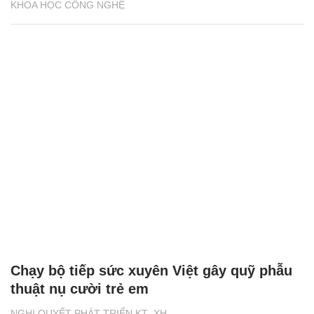
KHOA HỌC CÔNG NGHỆ
Chạy bộ tiếp sức xuyên Việt gây quỹ phẫu
thuật nụ cười trẻ em
NGHỊ QUYẾT PHÁT TRIỂN KT- XH