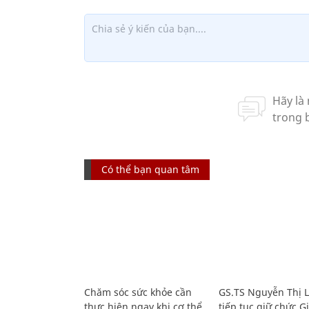
Có thể bạn quan tâm
Chăm sóc sức khỏe cần
GS.TS Nguyễn Thị 
thực hiện ngay khi cơ thể
tiếp tục giữ chức 