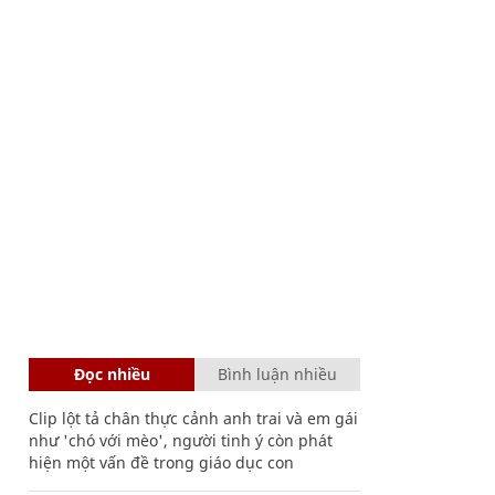
Đọc nhiều
Bình luận nhiều
Clip lột tả chân thực cảnh anh trai và em gái
như 'chó với mèo', người tinh ý còn phát
hiện một vấn đề trong giáo dục con