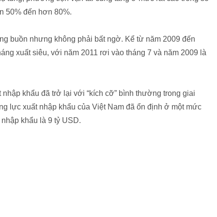
rên 50% đến hơn 80%.
 đáng buồn nhưng không phải bất ngờ. Kể từ năm 2009 đến
háng xuất siêu, với năm 2011 rơi vào tháng 7 và năm 2009 là
hập khẩu đã trở lại với “kích cỡ” bình thường trong giai
ăng lực xuất nhập khẩu của Việt Nam đã ổn định ở một mức
 nhập khẩu là 9 tỷ USD.