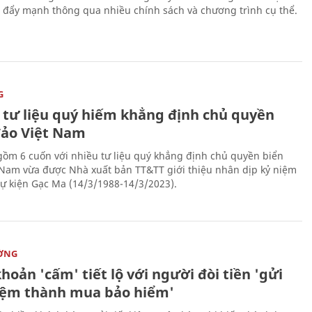
 đẩy mạnh thông qua nhiều chính sách và chương trình cụ thể.
G
 tư liệu quý hiếm khẳng định chủ quyền
đảo Việt Nam
gồm 6 cuốn với nhiều tư liệu quý khẳng định chủ quyền biển
 Nam vừa được Nhà xuất bản TT&TT giới thiệu nhân dịp kỷ niệm
ự kiện Gạc Ma (14/3/1988-14/3/2023).
ỜNG
hoản 'cấm' tiết lộ với người đòi tiền 'gửi
kiệm thành mua bảo hiểm'