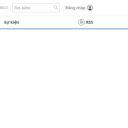
18822
Đăng nhập
Sự kiện
RSS