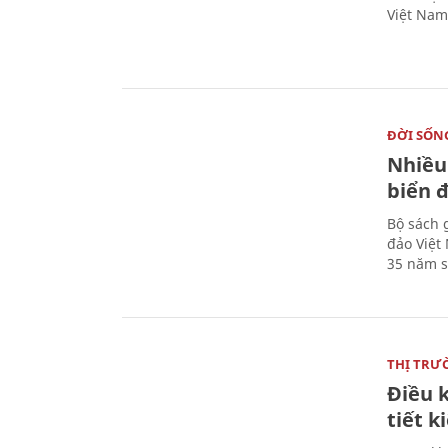
Việt Nam
ĐỜI SỐN
Nhiều
biển 
Bộ sách 
đảo Việt
35 năm s
THỊ TRƯ
Điều k
tiết 