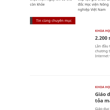
còn khỏe
đốc Học viện Nông
nghiệp Việt Nam
Tin cùng chuyên mục
KHOA HỌ
2.200 
Lần đầu 
chương t
Internet 
KHOA HỌ
Giáo 
tỏa m
Giáo dục