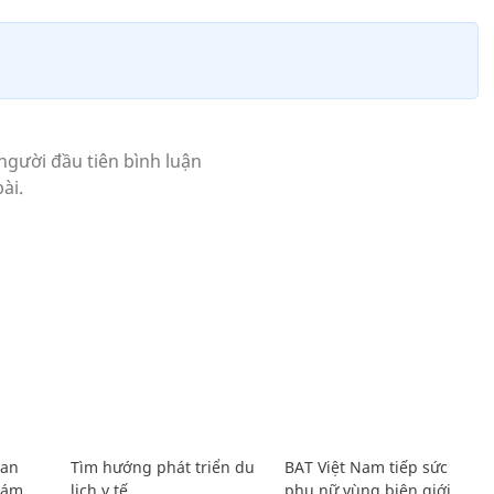
Lan
Tìm hướng phát triển du
BAT Việt Nam tiếp sức
Giám
lịch y tế
phụ nữ vùng biên giới