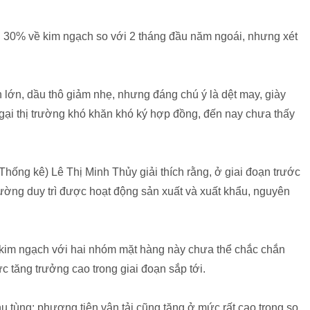
gần 30% về kim ngạch so với 2 tháng đầu năm ngoái, nhưng xét
lớn, dầu thô giảm nhẹ, nhưng đáng chú ý là dệt may, giày
ại thị trường khó khăn khó ký hợp đồng, đến nay chưa thấy
ống kê) Lê Thị Minh Thủy giải thích rằng, ở giai đoạn trước
hường duy trì được hoạt động sản xuất và xuất khẩu, nguyên
kim ngạch với hai nhóm mặt hàng này chưa thể chắc chắn
ức tăng trưởng cao trong giai đoạn sắp tới.
ụ tùng; phương tiện vận tải cũng tăng ở mức rất cao trong so