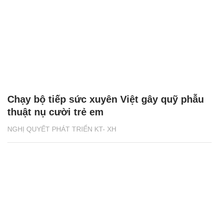
Chạy bộ tiếp sức xuyên Việt gây quỹ phẫu
thuật nụ cười trẻ em
NGHỊ QUYẾT PHÁT TRIỂN KT- XH