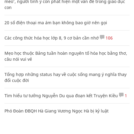
mèo', người tinh ý còn phát hiện một vấn đề trong giáo dục
con
20 số điện thoại ma ám bạn không bao giờ nên gọi
Các công thức hóa học lớp 8, 9 cơ bản cần nhớ
106
Mẹo học thuộc Bảng tuần hoàn nguyên tố hóa học bằng thơ,
câu nói vui vẻ
Tổng hợp những status hay về cuộc sống mang ý nghĩa thay
đổi cuộc đời
Tìm hiểu tư tưởng Nguyễn Du qua đoạn kết Truyện Kiều
1
Phó Đoàn ĐBQH Hà Giang Vương Ngọc Hà bị kỷ luật