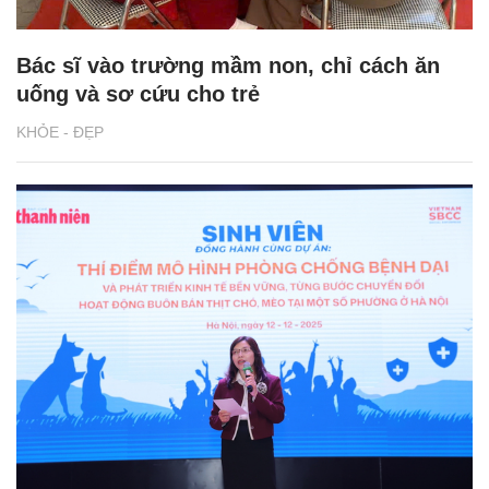
Bác sĩ vào trường mầm non, chỉ cách ăn
uống và sơ cứu cho trẻ
KHỎE - ĐẸP