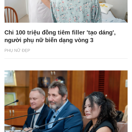
Chi 100 triệu đồng tiêm filler 'tạo dáng',
người phụ nữ biến dạng vòng 3
PHỤ NỮ ĐẸP