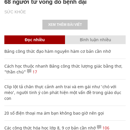
68 người tử vong do bệnh dại
SỨC KHỎE
XEM THÊM BÀI VIẾT
Đọc nhiều
Bình luận nhiều
Bảng công thức đạo hàm nguyên hàm cơ bản cần nhớ
Cách học thuộc nhanh Bảng công thức lượng giác bằng thơ,
"thần chú"
17
Clip lột tả chân thực cảnh anh trai và em gái như 'chó với
mèo', người tinh ý còn phát hiện một vấn đề trong giáo dục
con
20 số điện thoại ma ám bạn không bao giờ nên gọi
Các công thức hóa học lớp 8, 9 cơ bản cần nhớ
106