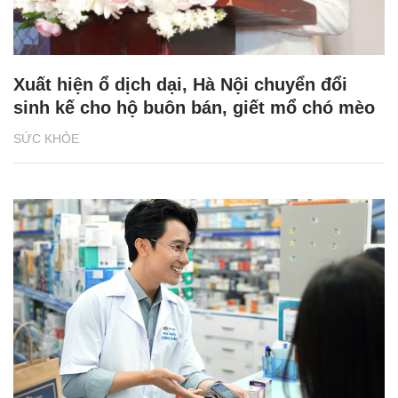
Xuất hiện ổ dịch dại, Hà Nội chuyển đổi
sinh kế cho hộ buôn bán, giết mổ chó mèo
SỨC KHỎE