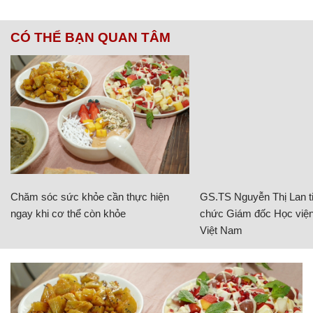
CÓ THỂ BẠN QUAN TÂM
Chăm sóc sức khỏe cần thực hiện
GS.TS Nguyễn Thị Lan ti
ngay khi cơ thể còn khỏe
chức Giám đốc Học viện
Việt Nam