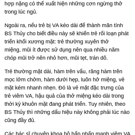
hợp nặng có thể xuất hiện những cơn ngừng thở
trong lúc ngủ.
Ngoài ra, nếu trẻ bị VA kéo dài để thành mãn tính
BS Thủy cho biết điều này sẽ khiến trẻ rối loạn phát
triển khối xương mặt: trẻ thường xuyên thở
miệng, mũi ít được sử dụng nên qua nhiều năm
chóp mũi trở nên nhỏ hơn, mũi tẹt, trán dô.
Trẻ thường mặt dài, hàm trên vẩu, răng hàm trên
mọc lởm chởm, hàm dưới hẹp, luôn hở miệng, vẻ
mặt kém nhanh nhẹn. Đó là vẻ mặt đặc trưng của
trẻ viêm VA, hậu quả của thở miệng kéo dài trong
thời kỳ khuôn mặt đang phát triển. Tuy nhiên, theo
BS Thủy thì những dấu hiệu này không phải lúc nào
cũng đầy đủ.
Các bác sĩ chuyên khoa hô hấp nhấn mạnh viêm VA