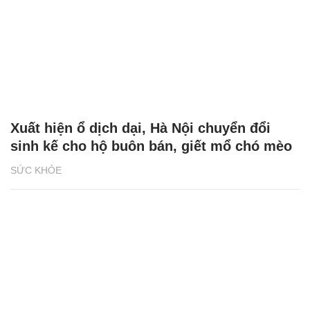
Xuất hiện ổ dịch dại, Hà Nội chuyển đổi
sinh kế cho hộ buôn bán, giết mổ chó mèo
SỨC KHỎE