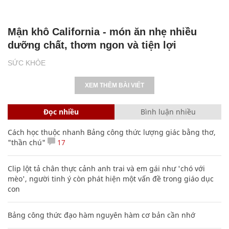
Mận khô California - món ăn nhẹ nhiều
dưỡng chất, thơm ngon và tiện lợi
SỨC KHỎE
XEM THÊM BÀI VIẾT
Đọc nhiều
Bình luận nhiều
Cách học thuộc nhanh Bảng công thức lượng giác bằng thơ,
"thần chú"
17
Clip lột tả chân thực cảnh anh trai và em gái như 'chó với
mèo', người tinh ý còn phát hiện một vấn đề trong giáo dục
con
Bảng công thức đạo hàm nguyên hàm cơ bản cần nhớ