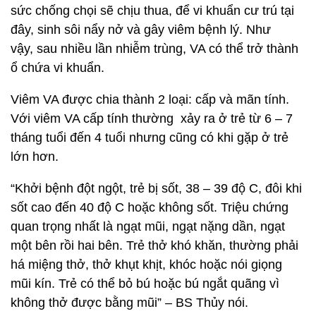
sức chống chọi sẽ chịu thua, để vi khuẩn cư trú tại
đây, sinh sôi nẩy nở và gây viêm bệnh lý. Như
vậy, sau nhiều lần nhiễm trùng, VA có thể trở thành
ổ chứa vi khuẩn.
Viêm VA được chia thành 2 loại: cấp và mãn tính.
Với viêm VA cấp tính thường xảy ra ở trẻ từ 6 – 7
tháng tuổi đến 4 tuổi nhưng cũng có khi gặp ở trẻ
lớn hơn.
“Khởi bệnh đột ngột, trẻ bị sốt, 38 – 39 độ C, đôi khi
sốt cao đến 40 độ C hoặc không sốt. Triệu chứng
quan trọng nhất là ngạt mũi, ngạt nặng dần, ngạt
một bên rồi hai bên. Trẻ thở khó khăn, thường phải
há miệng thở, thở khụt khịt, khóc hoặc nói giọng
mũi kín. Trẻ có thể bỏ bú hoặc bú ngắt quãng vì
không thở được bằng mũi” – BS Thủy nói.