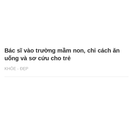
Bác sĩ vào trường mầm non, chỉ cách ăn
uống và sơ cứu cho trẻ
KHỎE - ĐẸP