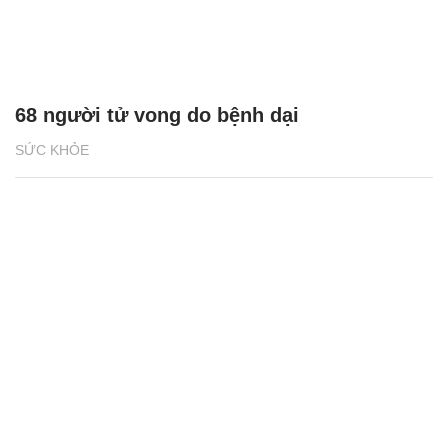
68 người tử vong do bệnh dại
SỨC KHỎE