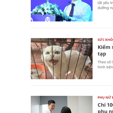
tất yếu 
dưỡng ng
SỨC KHỎ
Kiểm 
tạp
Theo số l
hình bện
PHỤ NỮ 
Chi 10
phụ n