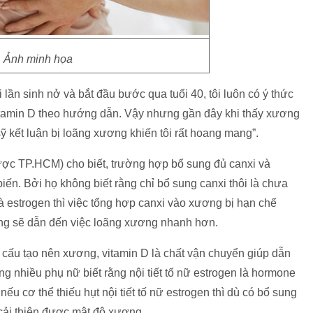
Ảnh minh họa
ần sinh nở và bắt đầu bước qua tuổi 40, tôi luôn có ý thức
itamin D theo hướng dẫn. Vậy nhưng gần đây khi thấy xương
ỹ kết luận bị loãng xương khiến tôi rất hoang mang”.
c TP.HCM) cho biết, trường hợp bổ sung đủ canxi và
ến. Bởi họ không biết rằng chỉ bổ sung canxi thôi là chưa
i là estrogen thì việc tổng hợp canxi vào xương bị hạn chế
ng sẽ dẫn đến việc loãng xương nhanh hơn.
h cấu tạo nên xương, vitamin D là chất vận chuyển giúp dẫn
g nhiều phụ nữ biết rằng nội tiết tố nữ estrogen là hormone
ếu cơ thể thiếu hụt nội tiết tố nữ estrogen thì dù có bổ sung
cải thiện được mật độ xương.