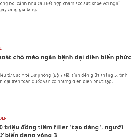
trong bối cảnh nhu cầu kết hợp chăm sóc sức khỏe với nghỉ
ày càng gia tăng.
E
soát chó mèo ngăn bệnh dại diễn biến phức
iệu từ Cục Y tế Dự phòng (Bộ Y tế), tính đến giữa tháng 5, tình
h dại trên toàn quốc vẫn có những diễn biến phức tạp.
ĐẸP
0 triệu đồng tiêm filler 'tạo dáng', người
ữ biến dạng vòng 3