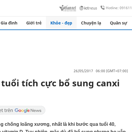
Hotline: 09161
Gia đình
Giới trẻ
Khỏe - đẹp
Chuyện lạ
Quân sự
26/05/2017 06:00 (GMT+07:00)
 tuổi tích cực bổ sung canxi
g chống loãng xương, nhất là khi bước qua tuổi 40,
ả vitamin D. Tuy nhiên, mặc dù đã bổ sung nhưng họ vẫn