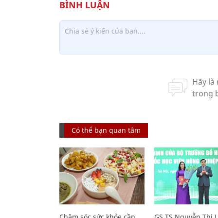
Có thể bạn quan tâm
Chăm sóc sức khỏe cần
GS.TS Nguyễn Thị 