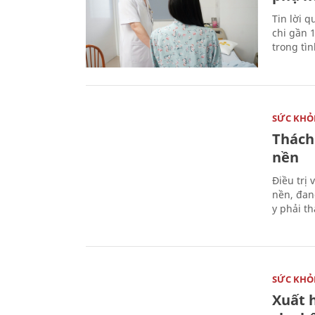
Tin lời q
chi gần 
trong tì
SỨC KHỎ
Thách
nền
Điều trị
nền, đan
y phải t
SỨC KHỎ
Xuất h