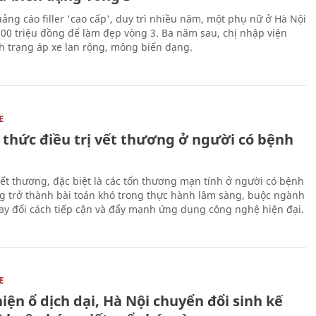
uảng cáo filler 'cao cấp', duy trì nhiều năm, một phụ nữ ở Hà Nội
100 triệu đồng để làm đẹp vòng 3. Ba năm sau, chị nhập viện
nh trạng áp xe lan rộng, mông biến dạng.
E
 thức điều trị vết thương ở người có bệnh
 vết thương, đặc biệt là các tổn thương mạn tính ở người có bệnh
g trở thành bài toán khó trong thực hành lâm sàng, buộc ngành
hay đổi cách tiếp cận và đẩy mạnh ứng dụng công nghệ hiện đại.
E
iện ổ dịch dại, Hà Nội chuyển đổi sinh kế