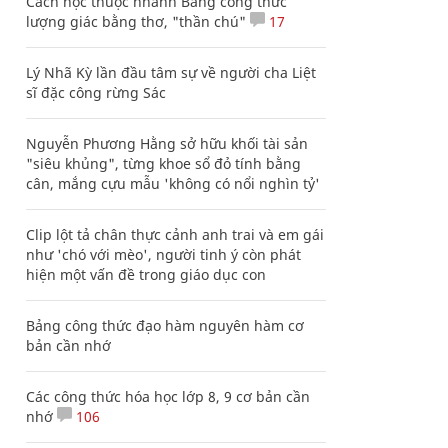
Cách học thuộc nhanh Bảng công thức
lượng giác bằng thơ, "thần chú"
17
Lý Nhã Kỳ lần đầu tâm sự về người cha Liệt
sĩ đặc công rừng Sác
Nguyễn Phương Hằng sở hữu khối tài sản
"siêu khủng", từng khoe sổ đỏ tính bằng
cân, mắng cựu mẫu 'không có nổi nghìn tỷ'
Clip lột tả chân thực cảnh anh trai và em gái
như 'chó với mèo', người tinh ý còn phát
hiện một vấn đề trong giáo dục con
Bảng công thức đạo hàm nguyên hàm cơ
bản cần nhớ
Các công thức hóa học lớp 8, 9 cơ bản cần
nhớ
106