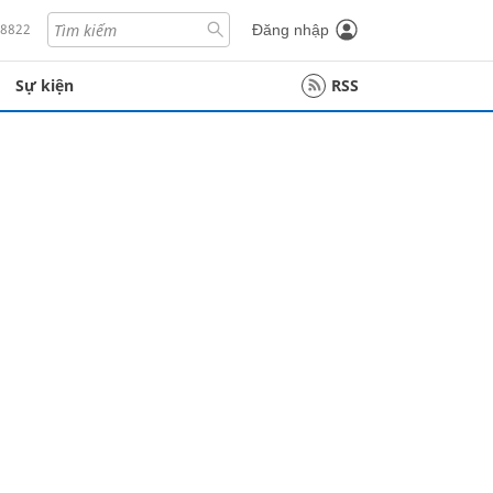
18822
Đăng nhập
Sự kiện
RSS