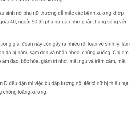
, sau sinh nở phụ nữ thường dễ mắc các bệnh xương khớp
ngoài 40, ngoài 50 thì phụ nữ gần như phải chung sống với
trong giai đoạn này còn gây ra nhiều rối loạn về sinh lý, làm
Làn da bị nám, sạm đen và nhăn nheo, chùng xuống. Chị em
hô âm đạo, bốc hỏa, giảm trí nhớ, mất ngủ và trầm cảm, mất
 D đều đặn thì việc bù đắp lượng nội tiết tố nữ bị thiếu hụt
òng chống loãng xương.