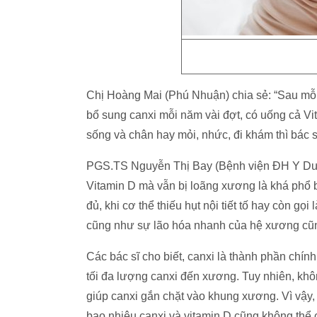
Chị Hoàng Mai (Phú Nhuận) chia sẻ: “Sau mỗi l
bổ sung canxi mỗi năm vài đợt, có uống cả V
sống và chân hay mỏi, nhức, đi khám thì bác s
PGS.TS Nguyễn Thị Bay (Bệnh viện ĐH Y Dượ
Vitamin D mà vẫn bị loãng xương là khá phổ bi
đủ, khi cơ thể thiếu hụt nội tiết tố hay còn gọ
cũng như sự lão hóa nhanh của hệ xương cũ
Các bác sĩ cho biết, canxi là thành phần chín
tối đa lượng canxi đến xương. Tuy nhiên, khôn
giúp canxi gắn chặt vào khung xương. Vì vậy, n
bao nhiêu canxi và vitamin D cũng không thể 