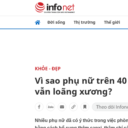
Đời sống
Thị trường
Thế giới
KHỎE - ĐẸP
Vì sao phụ nữ trên 40
vẫn loãng xương?
Nhiều phụ nữ đã có ý thức trong việc phòn
bằng cách bổ sung thêm canxi, thậm chí c