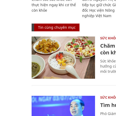
thực hiện ngay khi cơ thể
tiếp tục giữ chức 
còn khỏe
đốc Học viện Nông
nghiệp Việt Nam
Tin cùng chuyên mục
SỨC KHỎ
Chăm 
còn k
Sức khỏe
hưởng củ
môi trườ
SỨC KHỎ
Tìm hư
Phó Giám