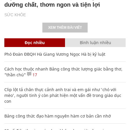
dưỡng chất, thơm ngon và tiện lợi
SỨC KHỎE
XEM THÊM BÀI VIẾT
Đọc nhiều
Bình luận nhiều
Phó Đoàn ĐBQH Hà Giang Vương Ngọc Hà bị kỷ luật
Cách học thuộc nhanh Bảng công thức lượng giác bằng thơ,
"thần chú"
17
Clip lột tả chân thực cảnh anh trai và em gái như 'chó với
mèo', người tinh ý còn phát hiện một vấn đề trong giáo dục
con
Bảng công thức đạo hàm nguyên hàm cơ bản cần nhớ