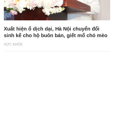
Xuất hiện ổ dịch dại, Hà Nội chuyển đổi
sinh kế cho hộ buôn bán, giết mổ chó mèo
SỨC KHỎE