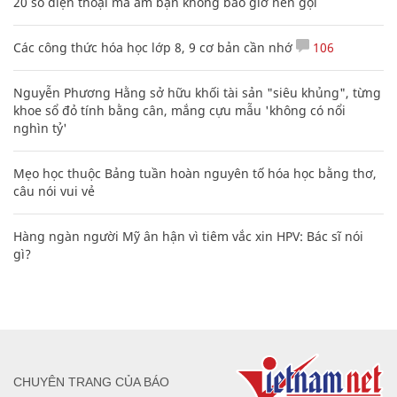
20 số điện thoại ma ám bạn không bao giờ nên gọi
Các công thức hóa học lớp 8, 9 cơ bản cần nhớ
106
Nguyễn Phương Hằng sở hữu khối tài sản "siêu khủng", từng
khoe sổ đỏ tính bằng cân, mắng cựu mẫu 'không có nổi
nghìn tỷ'
Mẹo học thuộc Bảng tuần hoàn nguyên tố hóa học bằng thơ,
câu nói vui vẻ
Hàng ngàn người Mỹ ân hận vì tiêm vắc xin HPV: Bác sĩ nói
gì?
CHUYÊN TRANG CỦA BÁO