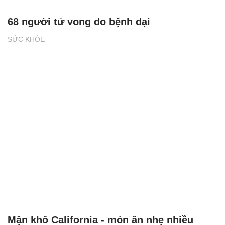
68 người tử vong do bệnh dại
SỨC KHỎE
Mận khô California - món ăn nhẹ nhiều