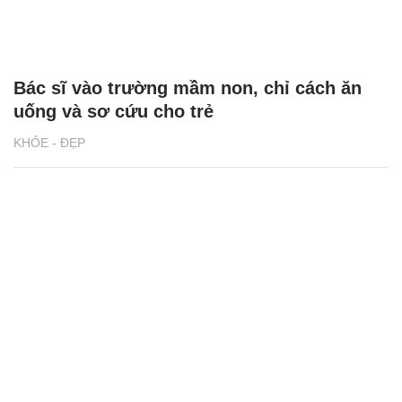
Bác sĩ vào trường mầm non, chỉ cách ăn
uống và sơ cứu cho trẻ
KHỎE - ĐẸP