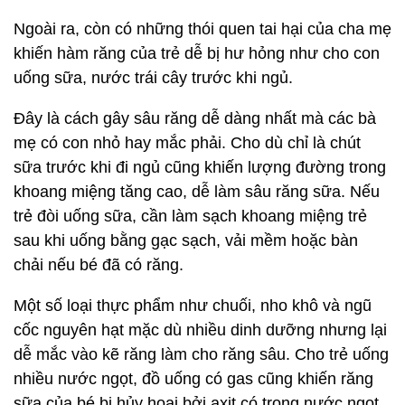
Ngoài ra, còn có những thói quen tai hại của cha mẹ
khiến hàm răng của trẻ dễ bị hư hỏng như cho con
uống sữa, nước trái cây trước khi ngủ.
Đây là cách gây sâu răng dễ dàng nhất mà các bà
mẹ có con nhỏ hay mắc phải. Cho dù chỉ là chút
sữa trước khi đi ngủ cũng khiến lượng đường trong
khoang miệng tăng cao, dễ làm sâu răng sữa. Nếu
trẻ đòi uống sữa, cần làm sạch khoang miệng trẻ
sau khi uống bằng gạc sạch, vải mềm hoặc bàn
chải nếu bé đã có răng.
Một số loại thực phẩm như chuối, nho khô và ngũ
cốc nguyên hạt mặc dù nhiều dinh dưỡng nhưng lại
dễ mắc vào kẽ răng làm cho răng sâu. Cho trẻ uống
nhiều nước ngọt, đồ uống có gas cũng khiến răng
sữa của bé bị hủy hoại bởi axit có trong nước ngọt.