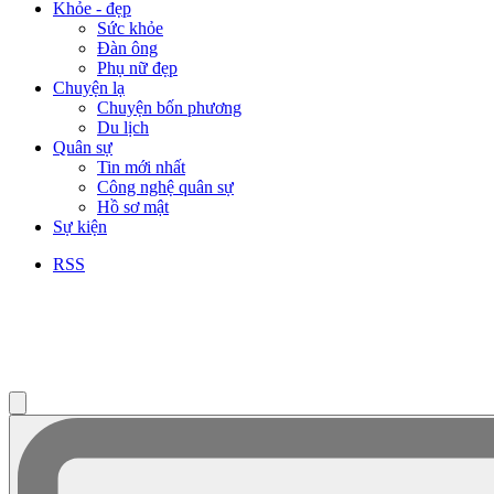
Khỏe - đẹp
Sức khỏe
Đàn ông
Phụ nữ đẹp
Chuyện lạ
Chuyện bốn phương
Du lịch
Quân sự
Tin mới nhất
Công nghệ quân sự
Hồ sơ mật
Sự kiện
RSS