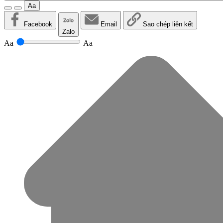
Aa
Facebook
Email
Sao chép liên kết
Zalo
Aa
Aa