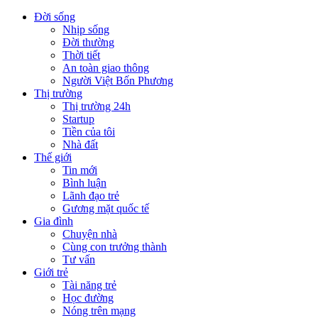
Đời sống
Nhịp sống
Đời thường
Thời tiết
An toàn giao thông
Người Việt Bốn Phương
Thị trường
Thị trường 24h
Startup
Tiền của tôi
Nhà đất
Thế giới
Tin mới
Bình luận
Lãnh đạo trẻ
Gương mặt quốc tế
Gia đình
Chuyện nhà
Cùng con trưởng thành
Tư vấn
Giới trẻ
Tài năng trẻ
Học đường
Nóng trên mạng