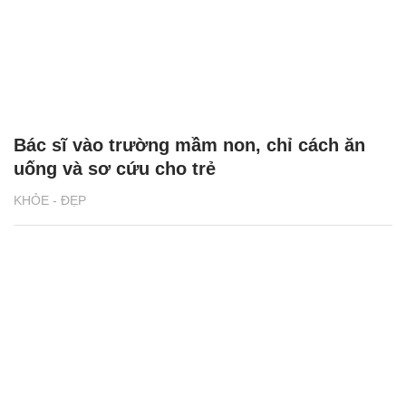
Bác sĩ vào trường mầm non, chỉ cách ăn
uống và sơ cứu cho trẻ
KHỎE - ĐẸP