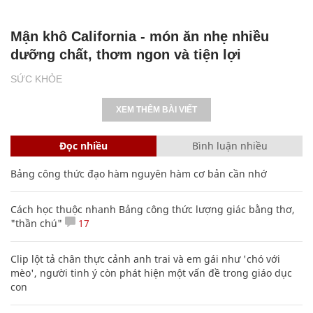
Mận khô California - món ăn nhẹ nhiều
dưỡng chất, thơm ngon và tiện lợi
SỨC KHỎE
XEM THÊM BÀI VIẾT
Đọc nhiều
Bình luận nhiều
Bảng công thức đạo hàm nguyên hàm cơ bản cần nhớ
Cách học thuộc nhanh Bảng công thức lượng giác bằng thơ,
"thần chú"
17
Clip lột tả chân thực cảnh anh trai và em gái như 'chó với
mèo', người tinh ý còn phát hiện một vấn đề trong giáo dục
con