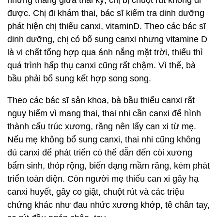
những tháng giữa thai kỳ, chị bị chuột rút không đi
được. Chị đi khám thai, bác sĩ kiểm tra dinh dưỡng
phát hiện chị thiếu canxi, vitaminD. Theo các bác sĩ
dinh dưỡng, chị có bổ sung canxi nhưng vitamine D
là vi chất tổng hợp qua ánh nắng mặt trời, thiếu thì
quá trình hấp thụ canxi cũng rất chậm. Vì thế, bà
bầu phải bổ sung kết hợp song song.
Theo các bác sĩ sản khoa, bà bầu thiếu canxi rất
nguy hiểm vì mang thai, thai nhi cần canxi để hình
thành cấu trúc xương, răng nên lấy can xi từ mẹ.
Nếu mẹ không bổ sung canxi, thai nhi cũng không
đủ canxi để phát triển có thể dẫn đến còi xương
bẩm sinh, thóp rộng, biến dạng mầm răng, kém phát
triển toàn diện. Còn người mẹ thiếu can xi gây hạ
canxi huyết, gây co giật, chuột rút và các triệu
chứng khác như đau nhức xương khớp, tê chân tay,