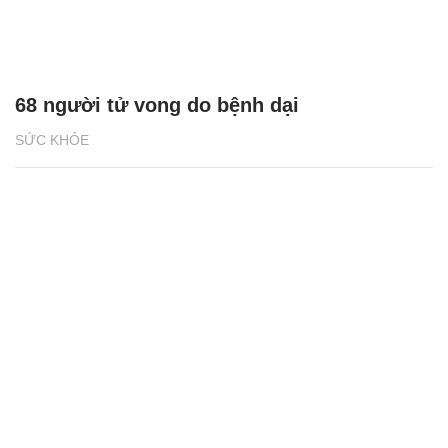
68 người tử vong do bệnh dại
SỨC KHỎE