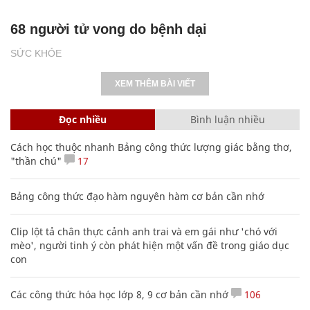
68 người tử vong do bệnh dại
SỨC KHỎE
XEM THÊM BÀI VIẾT
Đọc nhiều
Bình luận nhiều
Cách học thuộc nhanh Bảng công thức lượng giác bằng thơ,
"thần chú"
17
Bảng công thức đạo hàm nguyên hàm cơ bản cần nhớ
Clip lột tả chân thực cảnh anh trai và em gái như 'chó với
mèo', người tinh ý còn phát hiện một vấn đề trong giáo dục
con
Các công thức hóa học lớp 8, 9 cơ bản cần nhớ
106