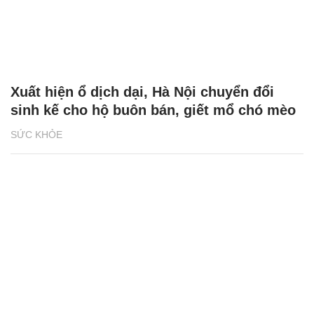
Xuất hiện ổ dịch dại, Hà Nội chuyển đổi
sinh kế cho hộ buôn bán, giết mổ chó mèo
SỨC KHỎE