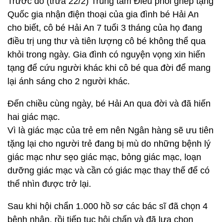
Trước đó (trưa 22/2) Trung tâm Điều phối ghép tạng
Quốc gia nhận điện thoại của gia đình bé Hải An
cho biết, cô bé Hải An 7 tuổi 3 tháng của họ đang
điều trị ung thư và tiên lượng cô bé không thể qua
khỏi trong ngày. Gia đình có nguyện vọng xin hiến
tạng để cứu người khác khi cô bé qua đời để mang
lại ánh sáng cho 2 người khác.
Đến chiều cùng ngày, bé Hải An qua đời và đã hiến
hai giác mạc.
Vì là giác mạc của trẻ em nên Ngân hàng sẽ ưu tiên
tặng lại cho người trẻ đang bị mù do những bệnh lý
giác mạc như sẹo giác mạc, bỏng giác mạc, loạn
dưỡng giác mạc và cần có giác mạc thay thế để có
thể nhìn được trở lại.
Sau khi hội chẩn 1.000 hồ sơ các bác sĩ đã chọn 4
bệnh nhân, rồi tiếp tục hội chẩn và đã lựa chọn