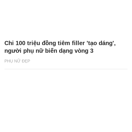
Chi 100 triệu đồng tiêm filler 'tạo dáng',
người phụ nữ biến dạng vòng 3
PHỤ NỮ ĐẸP