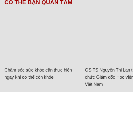
CÓ THỂ BẠN QUAN TÂM
Chăm sóc sức khỏe cần thực hiện
GS.TS Nguyễn Thị Lan ti
ngay khi cơ thể còn khỏe
chức Giám đốc Học viện
Việt Nam