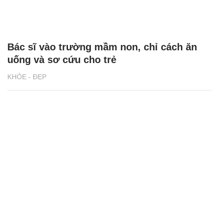
Bác sĩ vào trường mầm non, chỉ cách ăn
uống và sơ cứu cho trẻ
KHỎE - ĐẸP