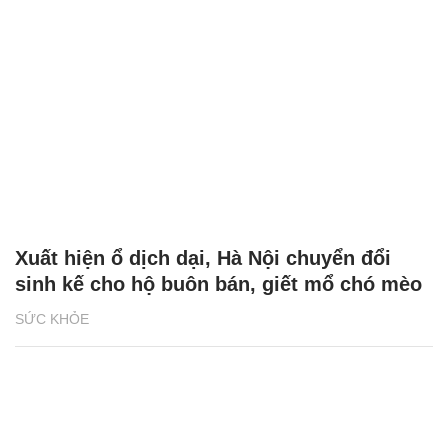
Xuất hiện ổ dịch dại, Hà Nội chuyển đổi
sinh kế cho hộ buôn bán, giết mổ chó mèo
SỨC KHỎE