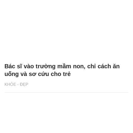
Bác sĩ vào trường mầm non, chỉ cách ăn
uống và sơ cứu cho trẻ
KHỎE - ĐẸP