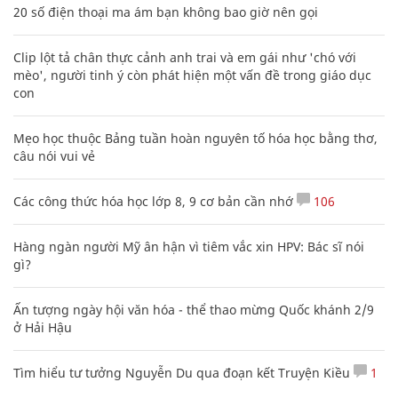
20 số điện thoại ma ám bạn không bao giờ nên gọi
Clip lột tả chân thực cảnh anh trai và em gái như 'chó với
mèo', người tinh ý còn phát hiện một vấn đề trong giáo dục
con
Mẹo học thuộc Bảng tuần hoàn nguyên tố hóa học bằng thơ,
câu nói vui vẻ
Các công thức hóa học lớp 8, 9 cơ bản cần nhớ
106
Hàng ngàn người Mỹ ân hận vì tiêm vắc xin HPV: Bác sĩ nói
gì?
Ấn tượng ngày hội văn hóa - thể thao mừng Quốc khánh 2/9
ở Hải Hậu
Tìm hiểu tư tưởng Nguyễn Du qua đoạn kết Truyện Kiều
1