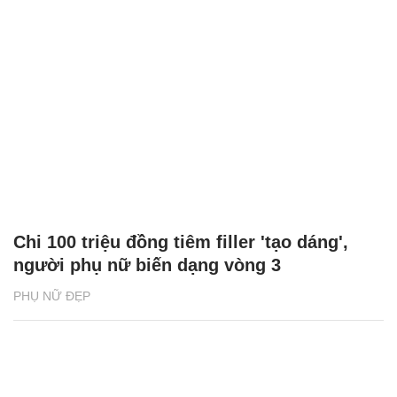
Chi 100 triệu đồng tiêm filler 'tạo dáng',
người phụ nữ biến dạng vòng 3
PHỤ NỮ ĐẸP