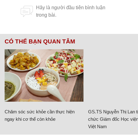
CÓ THỂ BẠN QUAN TÂM
Chăm sóc sức khỏe cần thực hiện
GS.TS Nguyễn Thị Lan ti
ngay khi cơ thể còn khỏe
chức Giám đốc Học viện
Việt Nam