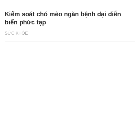
Kiểm soát chó mèo ngăn bệnh dại diễn
biến phức tạp
SỨC KHỎE