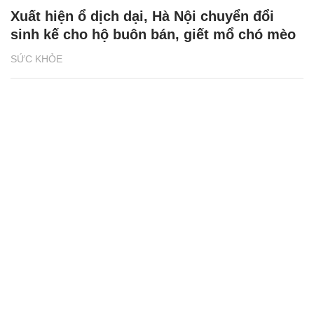
Xuất hiện ổ dịch dại, Hà Nội chuyển đổi
sinh kế cho hộ buôn bán, giết mổ chó mèo
SỨC KHỎE