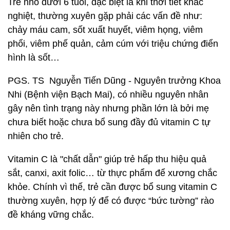
Trẻ nhỏ dưới 6 tuổi, đặc biệt là khi thời tiết khắc
nghiệt, thường xuyên gặp phải các vấn đề như:
chảy máu cam, sốt xuất huyết, viêm họng, viêm
phổi, viêm phế quản, cảm cúm với triệu chứng điển
hình là sốt…
PGS. TS Nguyễn Tiến Dũng - Nguyên trưởng Khoa
Nhi (Bệnh viện Bạch Mai), có nhiều nguyên nhân
gây nên tình trạng này nhưng phần lớn là bởi mẹ
chưa biết hoặc chưa bổ sung đầy đủ vitamin C tự
nhiên cho trẻ.
Vitamin C là "chất dẫn" giúp trẻ hấp thu hiệu quả
sắt, canxi, axit folic… từ thực phẩm để xương chắc
khỏe. Chính vì thế, trẻ cần được bổ sung vitamin C
thường xuyên, hợp lý để có được “bức tường” rào
đề kháng vững chắc.