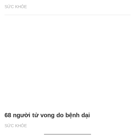
SỨC KHỎE
68 người tử vong do bệnh dại
SỨC KHỎE