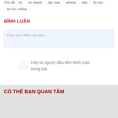
Chủ đề:
tin
tin nhanh
đọc báo
infonet
báo
tin tức
tin tức online
CÓ THỂ BẠN QUAN TÂM