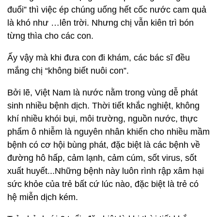
đuổi” thì việc ép chúng uống hết cốc nước cam quả
là khó như …lên trời. Nhưng chị vẫn kiên trì bón
từng thìa cho các con.
Ấy vậy mà khi đưa con đi khám, các bác sĩ đều
mắng chị “không biết nuôi con”.
Bởi lẽ, Việt Nam là nước nằm trong vùng dễ phát
sinh nhiều bệnh dịch. Thời tiết khắc nghiệt, không
khí nhiều khói bụi, môi trường, nguồn nước, thực
phẩm ô nhiễm là nguyên nhân khiến cho nhiều mầm
bệnh có cơ hội bùng phát, đặc biệt là các bệnh về
đường hô hấp, cảm lạnh, cảm cúm, sốt virus, sốt
xuất huyết...Những bệnh này luôn rình rập xâm hại
sức khỏe của trẻ bất cứ lúc nào, đặc biệt là trẻ có
hệ miễn dịch kém.