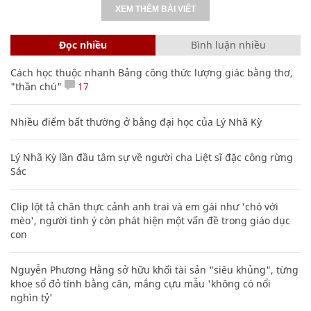
XEM THÊM BÀI VIẾT
Đọc nhiều
Bình luận nhiều
Cách học thuộc nhanh Bảng công thức lượng giác bằng thơ,
"thần chú"
17
Nhiều điểm bất thường ở bằng đại học của Lý Nhã Kỳ
Lý Nhã Kỳ lần đầu tâm sự về người cha Liệt sĩ đặc công rừng
Sác
Clip lột tả chân thực cảnh anh trai và em gái như 'chó với
mèo', người tinh ý còn phát hiện một vấn đề trong giáo dục
con
Nguyễn Phương Hằng sở hữu khối tài sản "siêu khủng", từng
khoe sổ đỏ tính bằng cân, mắng cựu mẫu 'không có nổi
nghìn tỷ'