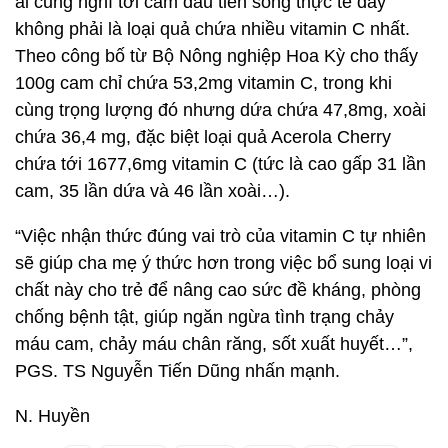
ai cũng nghĩ tới cam đầu tiên song thực tế đây
không phải là loại quả chứa nhiều vitamin C nhất.
Theo công bố từ Bộ Nông nghiệp Hoa Kỳ cho thấy
100g cam chỉ chứa 53,2mg vitamin C, trong khi
cùng trọng lượng đó nhưng dứa chứa 47,8mg, xoài
chứa 36,4 mg, đặc biệt loại quả Acerola Cherry
chứa tới 1677,6mg vitamin C (tức là cao gấp 31 lần
cam, 35 lần dứa và 46 lần xoài…).
“Việc nhận thức đúng vai trò của vitamin C tự nhiên
sẽ giúp cha mẹ ý thức hơn trong việc bổ sung loại vi
chất này cho trẻ để nâng cao sức đề kháng, phòng
chống bệnh tật, giúp ngăn ngừa tình trạng chảy
máu cam, chảy máu chân răng, sốt xuất huyết…”,
PGS. TS Nguyễn Tiến Dũng nhấn mạnh.
N. Huyền