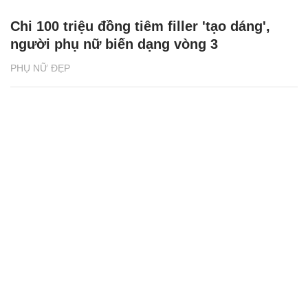
Chi 100 triệu đồng tiêm filler 'tạo dáng',
người phụ nữ biến dạng vòng 3
PHỤ NỮ ĐẸP